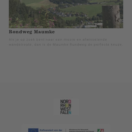
Rondweg Maumke
Als je op zoek bent naar een mooie en afwisselende
wandelroute, dan is de Maumke Rundweg de perfecte keuze.