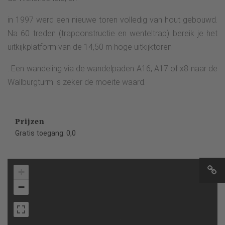
in 1997 werd een nieuwe toren volledig van hout gebouwd.
Na 60 treden (trapconstructie en wenteltrap) bereik je het
uitkijkplatform van de 14,50 m hoge uitkijktoren
. Een wandeling via de wandelpaden A16, A17 of x8 naar de
Wallburgturm is zeker de moeite waard.
Prijzen
Gratis toegang: 0,0
+
−