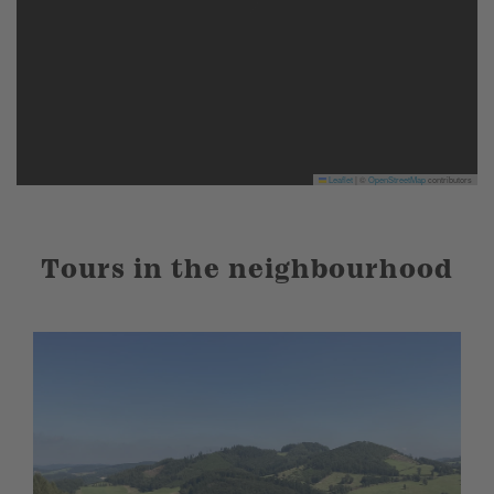
Leaflet
|
©
OpenStreetMap
contributors
Tours in the neighbourhood