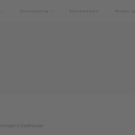
g
Overnachting
Evenementen
Winkel o
romingen in Saalhausen.