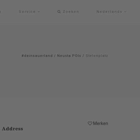
p
Service
Zoeken
Nederlands
#deinsauerland
/
Neusta POIs
/
Stelenplatz
Merken
Address