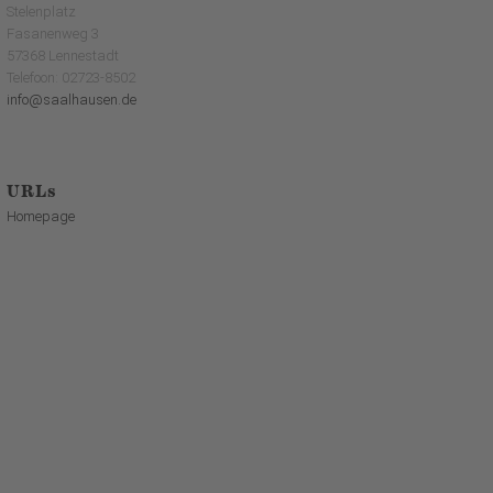
Stelenplatz
Fasanenweg 3
57368 Lennestadt
Telefoon: 02723-8502
info@saalhausen.de
URLs
Homepage