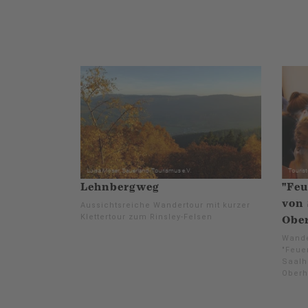
Lehnbergweg
"Feu
von 
Aussichtsreiche Wandertour mit kurzer
Klettertour zum Rinsley-Felsen
Obe
Wande
"Feue
Saalh
Ober