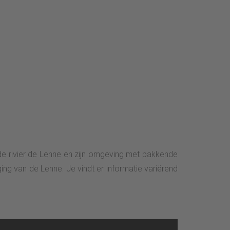
de rivier de Lenne en zijn omgeving met pakkende
ing van de Lenne. Je vindt er informatie variërend