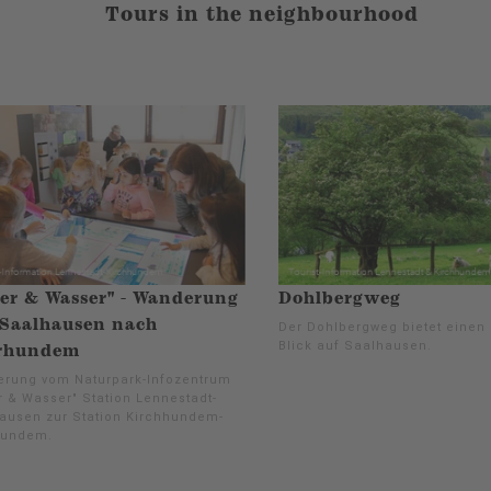
Tours in the neighbourhood
er & Wasser" - Wanderung
Dohlbergweg
Saalhausen nach
Der Dohlbergweg bietet einen 
Blick auf Saalhausen.
rhundem
rung vom Naturpark-Infozentrum
r & Wasser" Station Lennestadt-
ausen zur Station Kirchhundem-
hundem.