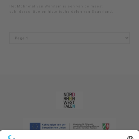
Het Möhnetal van Warstein is een van de meest
schilderachtige en historische delen van Sauerland.