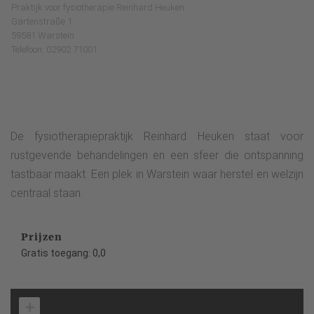
Praktijk voor fysiotherapie Reinhard Heuken
Gartenstraße 1
59581 Warstein
Telefoon: 02902 71001
De fysiotherapiepraktijk Reinhard Heuken staat voor
rustgevende behandelingen en een sfeer die ontspanning
tastbaar maakt. Een plek in Warstein waar herstel en welzijn
centraal staan.
Prijzen
Gratis toegang: 0,0
+