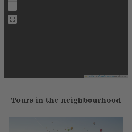
−
Leaflet
|
©
OpenStreetMap
contributors
Tours in the neighbourhood