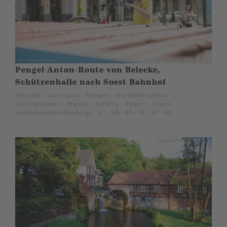
Pengel-Anton-Route von Belecke,
Schützenhalle nach Soest Bahnhof
Belecke - Sichtigvor - Allagen - Niederbergheim -
Völlinghausen - Wamel - Echtrop - Elfsen - Soest
Knotenpunktreihenfolge : 67 - 68 - 69 - 42 - 97 - 43