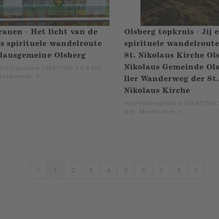
auen - Het licht van de
Olsberg topkruis - Jij e
s spirituele wandelroute
spirituele wandelrout
lausgemeine Olsberg
St. Nikolaus Kirche Ol
Nikolaus Gemeinde Ol
ont-signature:536871559 3 0 0 415
MsoNormal, li.
ller Wanderweg der St.
Nikolaus Kirche
mso-font-signature:536871559 3
0;}p. MsoNormal, li.
1
2
3
4
5
6
7
8