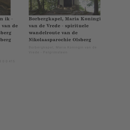
n ik -
Borbergkapel, Maria Koningin
e van de
van de Vrede - spirituele
sberg
wandelroute van de
sberg
Nikolaasparochie Olsberg
Borbergkapel, Maria Koningin van de
Vrede - Pelgrimsteen
 0 0 415