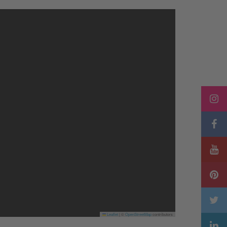
Leaflet
|
©
OpenStreetMap
contributors