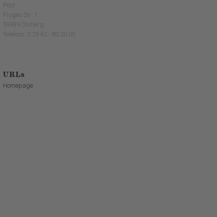
Post
Fruges Str. 1
59939 Olsberg
Telefoon: 0 29 62 - 80 20 05
URLs
Homepage