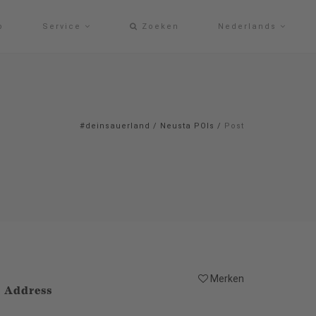
p
Service
Zoeken
Nederlands
#deinsauerland
/
Neusta POIs
/
Post
Merken
Address