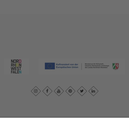
ivacybeleid
|
Verklaring van toegankelijkheid
|
Neem contact met ons o