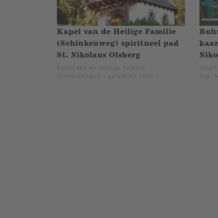
Kapel van de Heilige Familie
Ruhr
(Schinkenweg) spiritueel pad
kaar
St. Nikolaus Olsberg
Niko
Kapel van de Heilige Familie
mso-f
(Schinkenwirt) - geluid en stilte
0;}p. 