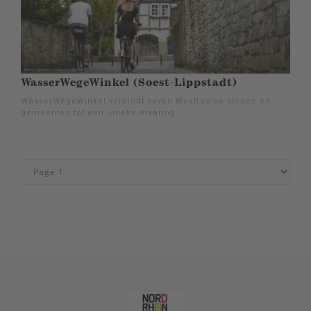
WasserWegeWinkel (Soest-Lippstadt)
WasserWegeWinkel verbindt zeven Westfaalse steden en
gemeenten tot een unieke ervaring.