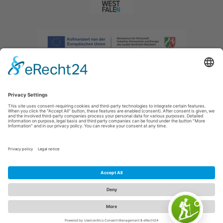
Afdruk
|
Privacybeleid
|
Verklaring van toegankelijkheid
|
Neem
contact met ons op
|
Intranet
Sauerland-Tourismus e.V.
Johannes-Hummel-Weg 1
57392
Schmallenberg
E: info@sauerland.com
Cookie-Einstellungen