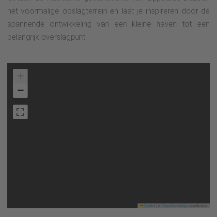
het voormalige opslagterrein en laat je inspireren door de
spannende ontwikkeling van een kleine haven tot een
belangrijk overslagpunt.
+
−
Leaflet
|
©
OpenStreetMap
contributors