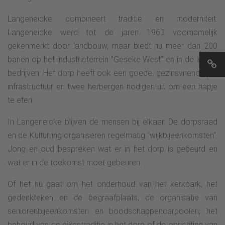
Langeneicke combineert traditie en moderniteit.
Langeneicke werd tot de jaren 1960 voornamelijk
gekenmerkt door landbouw, maar biedt nu meer dan 200
banen op het industrieterrein "Geseke West" en in de lokale
bedrijven. Het dorp heeft ook een goede, gezinsvriendelijke
infrastructuur en twee herbergen nodigen uit om een hapje
te eten.
In Langeneicke blijven de mensen bij elkaar. De dorpsraad
en de Kulturring organiseren regelmatig "wijkbijeenkomsten".
Jong en oud bespreken wat er in het dorp is gebeurd en
wat er in de toekomst moet gebeuren.
Of het nu gaat om het onderhoud van het kerkpark, het
gedenkteken en de begraafplaats, de organisatie van
seniorenbijeenkomsten en boodschappencarpoolen, het
behoud van de eikentraditie in het dorp of de oprichting van