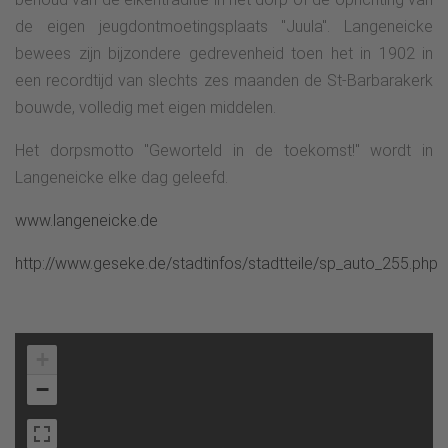
de eigen jeugdontmoetingsplaats "Juula". Langeneicke
bewees zijn bijzondere gedrevenheid toen het in 1902 in
een recordtijd van slechts zes maanden de St-Barbarakerk
bouwde, volledig met eigen middelen.
Het dorpsmotto "Geworteld in de toekomst!" wordt in
Langeneicke elke dag geleefd.
www.langeneicke.de
http://www.geseke.de/stadtinfos/stadtteile/sp_auto_255.php
+
−