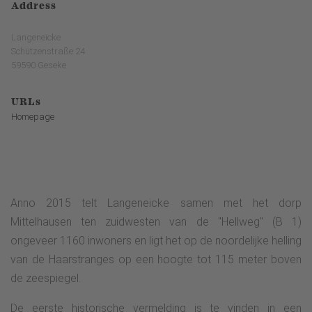
Address
Langeneicke
Schützenstraße 24
59590 Geseke
URLs
Homepage
Anno 2015 telt Langeneicke samen met het dorp
Mittelhausen ten zuidwesten van de "Hellweg" (B 1)
ongeveer 1160 inwoners en ligt het op de noordelijke helling
van de Haarstranges op een hoogte tot 115 meter boven
de zeespiegel.
De eerste historische vermelding is te vinden in een