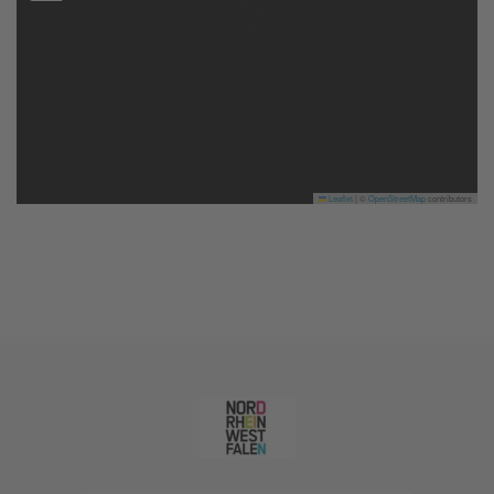
Leaflet
|
©
OpenStreetMap
contributors