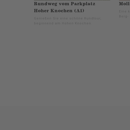
Rundweg vom Parkplatz
Moll
Hoher Knochen (A1)
Eine k
Berg- 
Genießen Sie eine schöne Rundtour,
beginnend am Hohen Knochen.