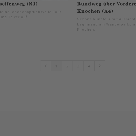
seifenweg (N3)
Rundweg über Vordere
Knochen (A4)
leine, aber anspruchsvolle Tour .
und Talverlauf .
Schöne Rundtour mit Aussicht
beginnend am Wanderparkpla
Knochen.
1
2
3
4