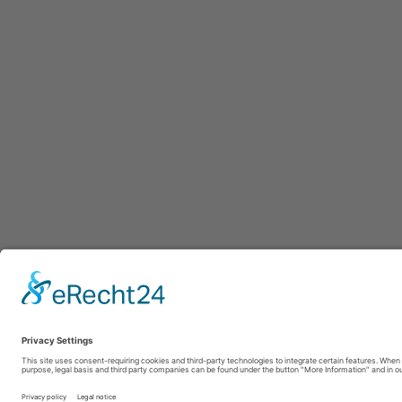
Afdruk
|
Pr