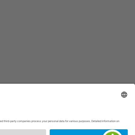
p
|
Intranet