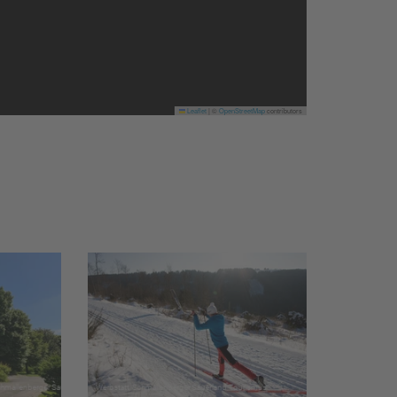
Leaflet
|
©
OpenStreetMap
contributors