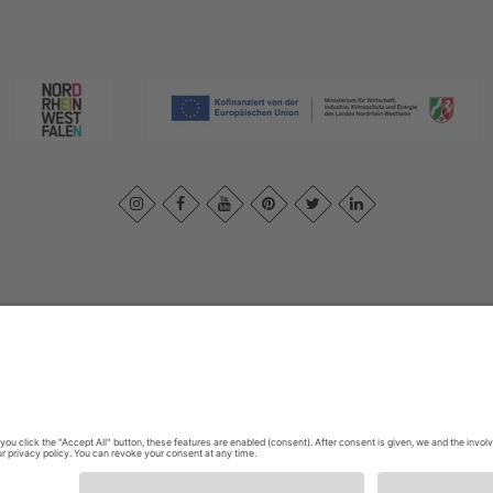
ivacybeleid
|
Verklaring van toegankelijkheid
|
Neem contact met ons o
Sauerland-Tourismus e.V.
Johannes-Hummel-Weg 1
57392
Schmallenberg
E: info@sauerland.com
Cookie-Einstellungen