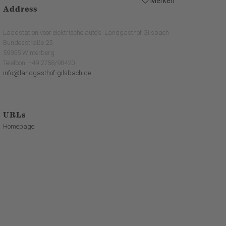
Merken
Address
Laadstation voor elektrische auto's: Landgasthof Gilsbach
Bundesstraße 25
59955 Winterberg
Telefoon: +49 2758/98420
info@landgasthof-gilsbach.de
URLs
Homepage