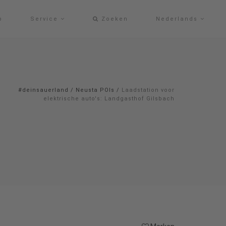
p
Service
Zoeken
Nederlands
#deinsauerland
/
Neusta POIs
/
Laadstation voor
elektrische auto's: Landgasthof Gilsbach