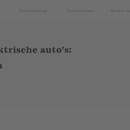
g
Overnachting
Evenementen
Winkel o
trische auto's:
h