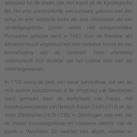
gebouwd op de plaats van een kapel uit de Karolingische
tijd. Het was oorspronkelijk een romaans gebouw met één
schip en een vierkante toren die was ontworpen als een
verdedigingstoren zonder ramen. Het oorspronkelijke
Romaanse gebouw werd in 1682 door de Bredelar abt
Absalom Heuck uitgebreid met een vierkante travee en een
koorafsluiting aan de oostkant. Deze uitbreiding
onderscheidt zich duidelijk van het oudere deel met zijn
nokkruisgewelven.
In 1700 kreeg de kerk een nieuw barokaltaar, dat net als
veel andere heiligdommen in de omgeving van Giershagen
werd gemaakt door de werkplaats van Papen. Het
beeldhouwersatelier van Heinrich Papen (1645-1719) en zijn
zoon Christophel (1678-1735) in Giershagen was een van
de meest toonaangevende en creatieve ateliers van de
barok in Westfalen. Ze werkten met albast, marmer en