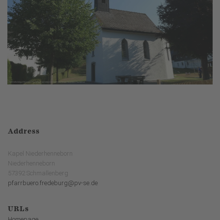
Address
Kapel Niederhenneborn
Niederhenneborn
57392 Schmallenberg
pfarrbuero.fredeburg@pv-se.de
URLs
Homepage