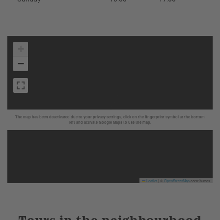
+
−
The map has been deactivated due to your privacy settings, click on the fingerprint symbol at the bottom
left and activate Google Maps to use the map.
Leaflet
|
©
OpenStreetMap
contributors