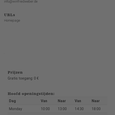
info@winfriedweber.de
URLs
Homepage
.
Prijzen
Gratis toegang: 0 €
Hoofd openingstijden:
Dag
Van
Naar
Van
Naar
Monday
10:00
13:00
14:30
18:00