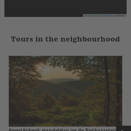
Leaflet
|
©
OpenStreetMap
contributors
Tours in the neighbourhood
SportScheck wandeldag op de Rothaarsteig