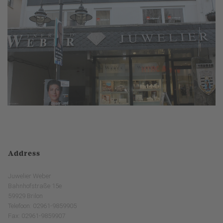
Address
Juwelier Weber
Bahnhofstraße 15e
59929 Brilon
Telefoon: 02961-9859905
Fax: 02961-9859907