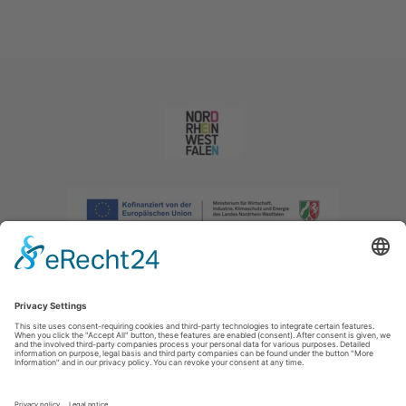
Afdruk
|
Privacybeleid
|
Verklaring van toegankelijkheid
|
Neem
contact met ons op
|
Intranet