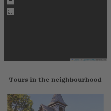
−
Leaflet
|
©
OpenStreetMap
contributors
Tours in the neighbourhood