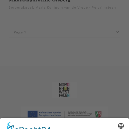
Nikolaasparochie Olsberg
Borbergkapel, Maria Koningin van de Vrede - Pelgrimsteen