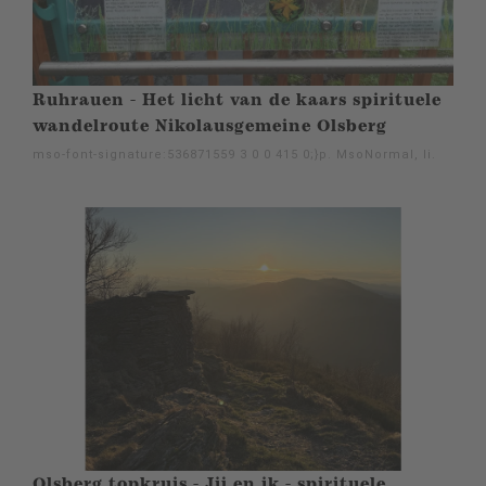
Ruhrauen - Het licht van de kaars spirituele
wandelroute Nikolausgemeine Olsberg
mso-font-signature:536871559 3 0 0 415 0;}p. MsoNormal, li.
Olsberg topkruis - Jij en ik - spirituele