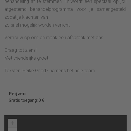
behandeling af te stemmen. Er wordt een speciaal op jou
afgestemd behandelprogramma voor je samengesteld,
zodat je klachten van
zo snel mogelijk worden verlicht.
Vertrouw op ons en maak een afspraak met ons.
Graag tot ziens!
Met vriendelijke groet
Teksten: Heike Gnad - namens het hele team
Prijzen
Gratis toegang: 0 €
+