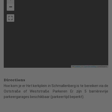
−
Leaflet
|
©
OpenStreetMap
contributors
Directions
Hoe kom je er Het kerkplein in Schmallenberg is te bereiken via de
Oststraße of Weststraße. Parkeren Er zijn 5 barrièrevrije
parkeergarages beschikbaar (parkeertijd beperkt).