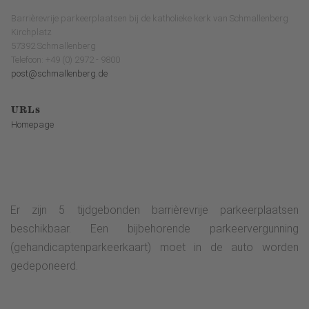
Barrièrevrije parkeerplaatsen bij de katholieke kerk van Schmallenberg
Kirchplatz
57392 Schmallenberg
Telefoon: +49 (0) 2972 - 9800
post@schmallenberg.de
URLs
Homepage
Er zijn 5 tijdgebonden barrièrevrije parkeerplaatsen
beschikbaar. Een bijbehorende parkeervergunning
(gehandicaptenparkeerkaart) moet in de auto worden
gedeponeerd.