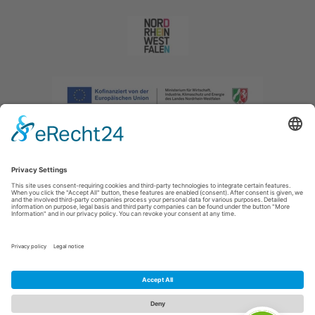
Afdruk
|
Privacybeleid
|
Verklaring van toegankelijkheid
|
Neem
contact met ons op
|
Intranet
Sauerland-Tourismus e.V.
Johannes-Hummel-Weg 1
57392
Schmallenberg
E: info@sauerland.com
Cookie-Einstellungen