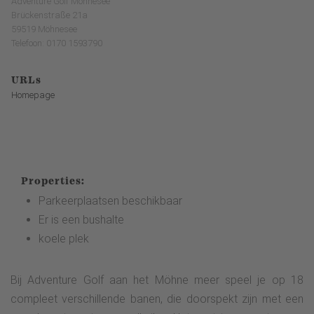
Adventure Golf Möhnesee
Brückenstraße 21a
59519 Möhnesee
Telefoon: 0170 1593790
URLs
Homepage
Properties:
Parkeerplaatsen beschikbaar
Er is een bushalte
koele plek
Bij Adventure Golf aan het Möhne meer speel je op 18
compleet verschillende banen, die doorspekt zijn met een