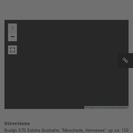
+
−
Leaflet
|
©
OpenStreetMap
contributors
Directions
Buslijn S70 Eslohe Bushalte: "Meschede, Hennesee" op ca. 150