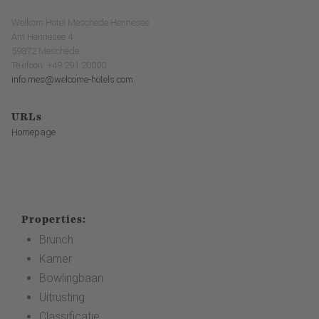
Welkom Hotel Meschede Hennesee
Am Hennesee 4
59872 Meschede
Telefoon: +49 291 20000
info.mes@welcome-hotels.com
URLs
Homepage
Properties:
Brunch
Kamer
Bowlingbaan
Uitrusting
Classificatie