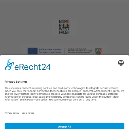
Afdruk
|
Privacybeleid
|
Verklaring van toegankelijkheid
|
Neem
contact met ons op
|
Intranet
Sauerland-Tourismus e.V.
Johannes-Hummel-Weg 1
57392
Schmallenberg
E: info@sauerland.com