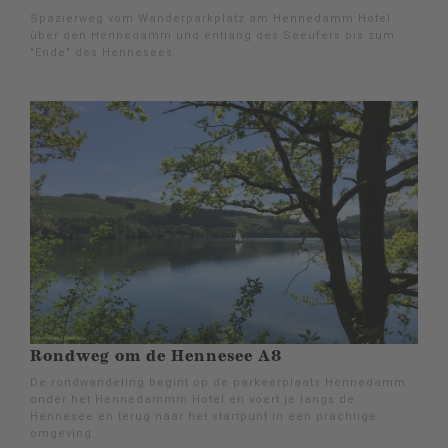
Spazierweg vom Wanderparkplatz am Hennedamm Hotel
über den Hennedamm und entlang des Seeufers bis zum
"Ende" des Hennesees.
Rondweg om de Hennesee A8
De rondwandeling begint op de parkeerplaats Hennedamm
onder het Hennedammm Hotel en voert je langs de
Hennesee en terug naar het startpunt in een prachtige
omgeving.