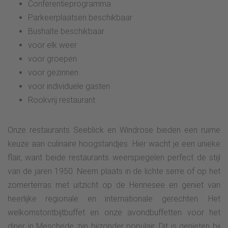
Conferentieprogramma
Parkeerplaatsen beschikbaar
Bushalte beschikbaar
voor elk weer
voor groepen
voor gezinnen
voor individuele gasten
Rookvrij restaurant
Onze restaurants Seeblick en Windrose bieden een ruime
keuze aan culinaire hoogstandjes. Hier wacht je een unieke
flair, want beide restaurants weerspiegelen perfect de stijl
van de jaren 1950. Neem plaats in de lichte serre of op het
zomerterras met uitzicht op de Hennesee en geniet van
heerlijke regionale en internationale gerechten. Het
welkomstontbijtbuffet en onze avondbuffetten voor het
diner in Meschede zijn bijzonder populair. Dit is genieten bij