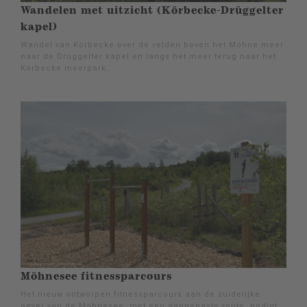
Wandelen met uitzicht (Körbecke-Drüggelter
kapel)
Wandel van Körbecke over de velden boven het Möhne meer
naar de Drüggelter kapel en langs het meer terug naar het
Körbecke meerpark.
Möhnesee fitnessparcours
Het nieuw ontworpen fitnessparcours aan de zuidelijke
oever van de Möhnesee, met een aangepaste route, nodigt