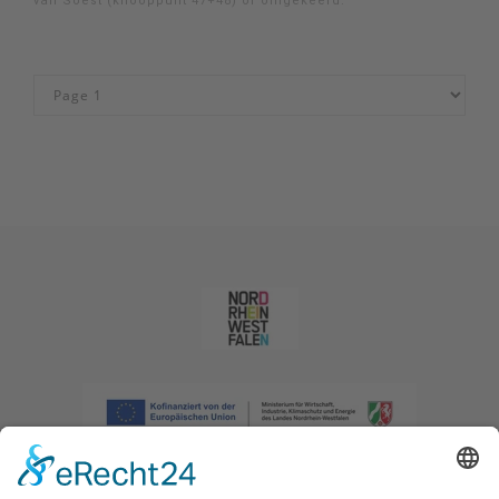
van Soest (knooppunt 47+48) of omgekeerd.