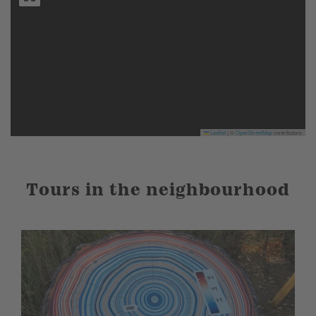
Leaflet
|
©
OpenStreetMap
contributors
Tours in the neighbourhood