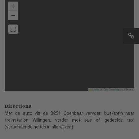
+
−
Leaflet
|
©
OpenStreetMap
contributors
Directions
Met de auto via de B251 Openbaar vervoer: bus/trein naar
treinstation Willingen, verder met bus of gedeelde taxi
(verschillende haltes in alle wijken)