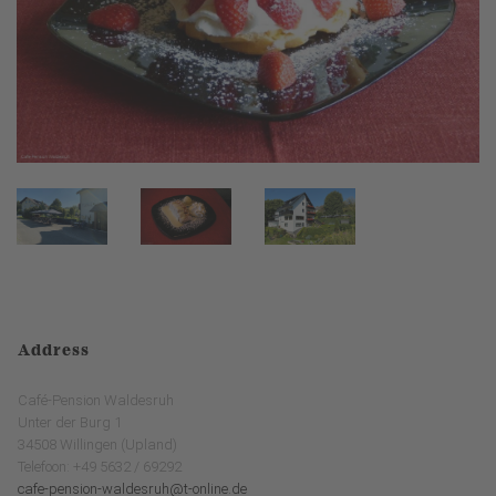
Address
Café-Pension Waldesruh
Unter der Burg 1
34508 Willingen (Upland)
Telefoon: +49 5632 / 69292
cafe-pension-waldesruh@t-online.de