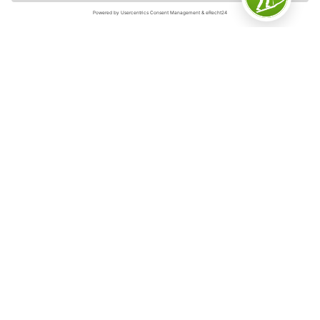
Freizeitwelt Willingen / Sabrinity
Merken
De ijsbaan is het hele jaar geopend en biedt schaatsplezier
voor jong en oud. Onze loophulpmiddelen in de vorm van
zeehonden helpen bij de eerste stapjes op het ijs.
Schaatsen zijn er in alle soorten en maten en er zijn
schaatsen te huur voor zelfs de kleinste voetjes.
Verschillende aanbiedingen, voor een ijskoud kinderfeestje,
een leuk partijtje curling of een uitstapje met de klas, ronden
het complete ijsbaanpakket van Willingen af.