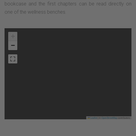
bookcase and the first chapters can be read directly on
one of the wellness benches.
+
−
Leaflet
|
©
OpenStreetMap
contributors