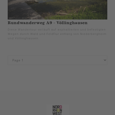
Rundwanderweg A9 - Völlinghausen
Diese Wandertour verläuft auf asphaltierten und befestigten
Wegen durch Wald und Feldflur entlang von Niederbergheim
und Völlinghausen.