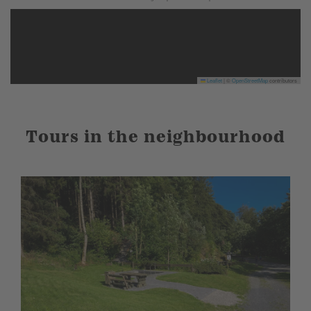
Leaflet
|
©
OpenStreetMap
contributors
Tours in the neighbourhood