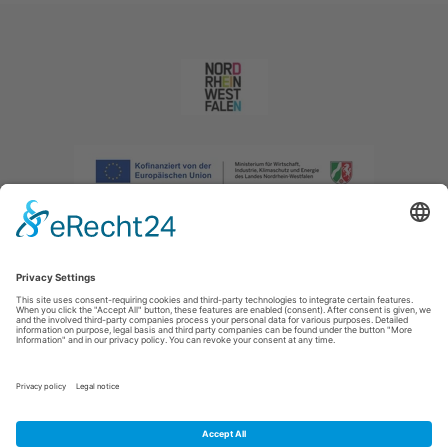
Imprint
|
Privacy policy
|
Declaration of accessibility
|
Contact us
|
Intranet
Sauerland-Tourismus e.V.
Johannes-Hummel-Weg 1
57392
Schmallenberg
E: info@sauerland.com