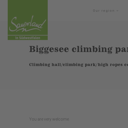
Our region
Biggesee climbing pa
Climbing hall/climbing park/high ropes c
You are very welcome.