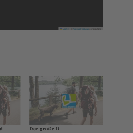
Leaflet
|
©
OpenStreetMap
contributors
nd
Der große D