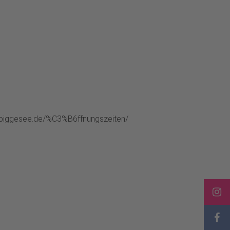
k-biggesee.de/%C3%B6ffnungszeiten/