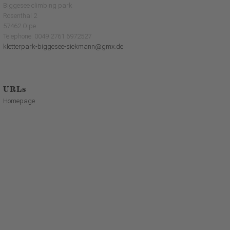
Biggesee climbing park
Rosenthal 2
57462 Olpe
Telephone: 0049 2761 6972527
kletterpark-biggesee-siekmann@gmx.de
URLs
Homepage