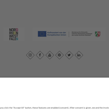
print
|
Privacy policy
|
Declaration of accessibility
|
Contact us
|
Intra
Sauerland-Tourismus e.V.
Johannes-Hummel-Weg 1
57392
Schmallenberg
E: info@sauerland.com