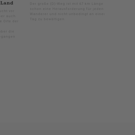
 Land
Der große (D)-Weg ist mit 67 km Länge
schon eine Herausforderung für jeden
ucht vor
Wanderer und nicht unbedingt an einem
aber auch
Tag zu bewältigen.
e Orte der
über die
gegangen