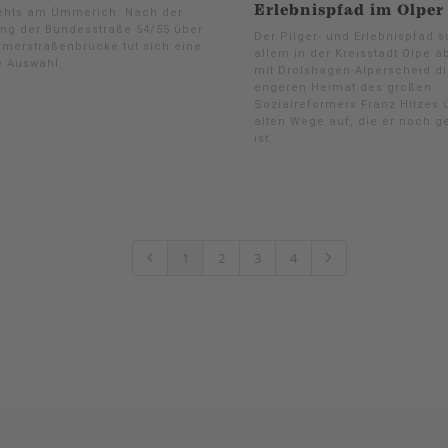
Erlebnispfad im Olper
ehts am Ümmerich. Nach der
ng der Bundesstraße 54/55 über
Der Pilger- und Erlebnispfad s
ömerstraßenbrücke tut sich eine
allem in der Kreisstadt Olpe 
e Auswahl.
mit Drolshagen-Alperscheid di
engeren Heimat des großen
Sozialreformers Franz Hitzes 
alten Wege auf, die er noch 
ist.
1
2
3
4