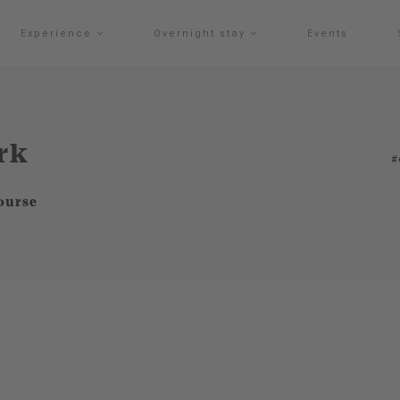
Experience
Overnight stay
Events
rk
#
ourse