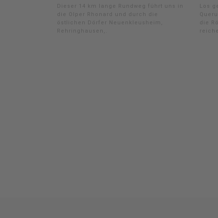
Dieser 14 km lange Rundweg führt uns in
Los g
die Olper Rhonard und durch die
Queru
östlichen Dörfer Neuenkleusheim,
die R
Rehringhausen,.
reich