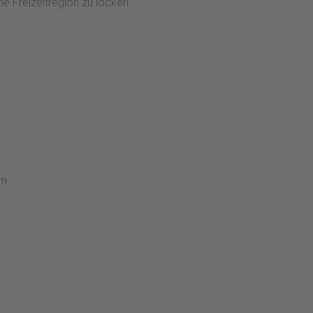
ne Freizeitregion zu locken.
om