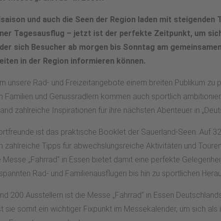
adsaison und auch die Seen der Region laden mit steigende
r Tagesausflug – jetzt ist der perfekte Zeitpunkt, um sich 
uf der sich Besucher ab morgen bis Sonntag am gemeinsame
eiten in der Region informieren können.
, um unsere Rad- und Freizeitangebote einem breiten Publikum zu p
Familien und Genussradlern kommen auch sportlich ambitionierte 
d zahlreiche Inspirationen für ihre nächsten Abenteuer in „Deut
rtfreunde ist das praktische Booklet der Sauerland-Seen. Auf 32 S
zahlreiche Tipps für abwechslungsreiche Aktivitäten und Touren. 
Messe „Fahrrad“ in Essen bietet damit eine perfekte Gelegenheit,
pannten Rad- und Familienausflügen bis hin zu sportlichen Hera
 und 200 Ausstellern ist die Messe „Fahrrad“ in Essen Deutschla
ist sie somit ein wichtiger Fixpunkt im Messekalender, um sich al