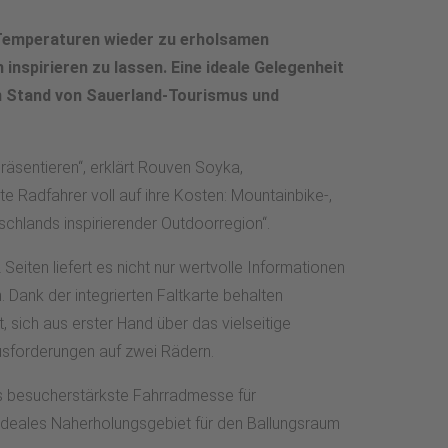
n Temperaturen wieder zu erholsamen
inspirieren zu lassen. Eine ideale Gelegenheit
n Stand von Sauerland-Tourismus und
räsentieren“, erklärt Rouven Soyka,
Radfahrer voll auf ihre Kosten: Mountainbike-,
schlands inspirierender Outdoorregion“.
eiten liefert es nicht nur wertvolle Informationen
Dank der integrierten Faltkarte behalten
 sich aus erster Hand über das vielseitige
usforderungen auf zwei Rädern.
nds besucherstärkste Fahrradmesse für
s ideales Naherholungsgebiet für den Ballungsraum