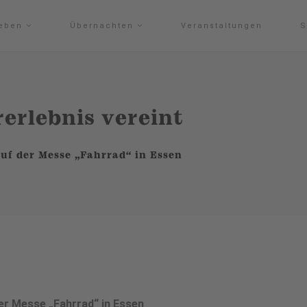
leben
Übernachten
Veranstaltungen
S
erlebnis vereint
f der Messe „Fahrrad“ in Essen
er Messe „Fahrrad“ in Essen