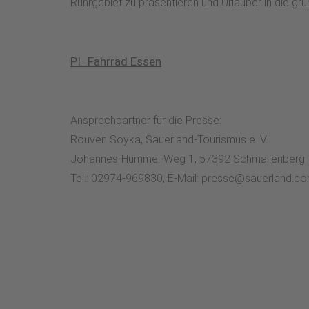
Ruhrgebiet zu präsentieren und Urlauber in die grü
PI_Fahrrad Essen
Ansprechpartner für die Presse:
Rouven Soyka, Sauerland-Tourismus e. V.
Johannes-Hummel-Weg 1, 57392 Schmallenberg
Tel.: 02974-969830, E-Mail: presse@sauerland.c