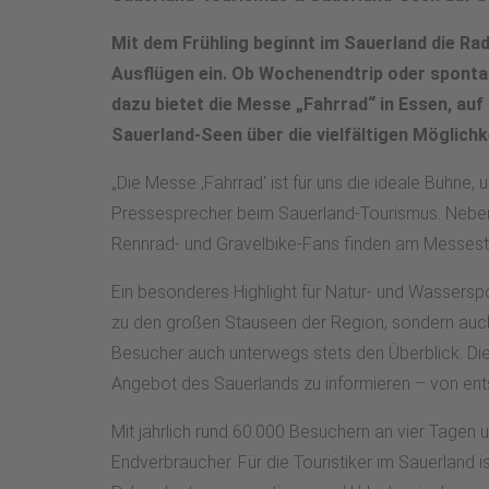
Mit dem Frühling beginnt im Sauerland die R
Ausflügen ein. Ob Wochenendtrip oder spontane
dazu bietet die Messe „Fahrrad“ in Essen, a
Sauerland-Seen über die vielfältigen Möglichk
„Die Messe ‚Fahrrad‘ ist für uns die ideale Bühne
Pressesprecher beim Sauerland-Tourismus. Neben 
Rennrad- und Gravelbike-Fans finden am Messestan
Ein besonderes Highlight für Natur- und Wasserspo
zu den großen Stauseen der Region, sondern auch 
Besucher auch unterwegs stets den Überblick. Die 
Angebot des Sauerlands zu informieren – von ents
Mit jährlich rund 60.000 Besuchern an vier Tagen
Endverbraucher. Für die Touristiker im Sauerland 