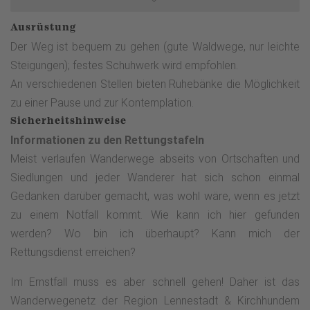
leicht bergan (ca. 0,8 km). Ab der ersten Erlebnisstation
Ausrüstung
("Einstimmung" führt der Weg in einem sanften Auf und Ab
Der Weg ist bequem zu gehen (gute Waldwege, nur leichte
durch Nadel-, Laub- und Mischwälder, die teilweise als sog.
Steigungen); festes Schuhwerk wird empfohlen.
Wildnisgebiete bzw. FFH-Gebiete einen besonderen Schutz
An verschiedenen Stellen bieten Ruhebänke die Möglichkeit
genießen,&nbsp; und öffnet immer wieder den Blick über
zu einer Pause und zur Kontemplation.
offenen Wiesenlandschaften.&nbsp;AufschlussReiches zu
Sicherheitshinweise
den geschützten Waldgebieten - Wildnis - und FFH-Gebiet
Informationen zu den Rettungstafeln
"Apollmicke und Einsiedelei"- erfahren Sie bei den Verweil-
Meist verlaufen Wanderwege abseits von Ortschaften und
Orten "Vergehen &amp; Entstehen" und
Siedlungen und jeder Wanderer hat sich schon einmal
"Lebensringe".Hinweis: Die Wildnisgebiete liegen
Gedanken darüber gemacht, was wohl wäre, wenn es jetzt
überwiegend in Naturschutz- bzw. FFH-Gebieten und so ist
zu einem Notfall kommt. Wie kann ich hier gefunden
das Betreten der Waldflächen abseits der Wege genauso
werden? Wo bin ich überhaupt? Kann mich der
wie das Sammeln von Pflanzen oder Pilzen verboten.
Rettungsdienst erreichen?
Deswegen bleiben Sie zwischen den Verweilorten 3 und 4 -
"Vergehen &amp; Entstehen" und&nbsp; "Lebensringe" auf
Im Ernstfall muss es aber schnell gehen! Daher ist das
dem markierten Wanderweg..Und natürlich geschieht das
Wanderwegenetz der Region Lennestadt & Kirchhundem