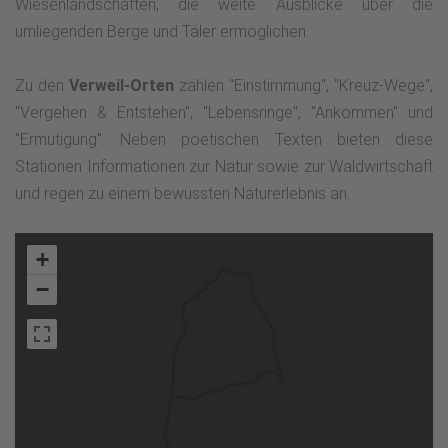
Wiesenlandschaften, die weite Ausblicke über die
umliegenden Berge und Täler ermöglichen.
Zu den
Verweil-Orten
zählen "Einstimmung", "Kreuz-Wege",
"Vergehen & Entstehen", "Lebensringe", "Ankommen" und
"Ermutigung". Neben poetischen Texten bieten diese
Stationen Informationen zur Natur sowie zur Waldwirtschaft
und regen zu einem bewussten Naturerlebnis an.
+
−