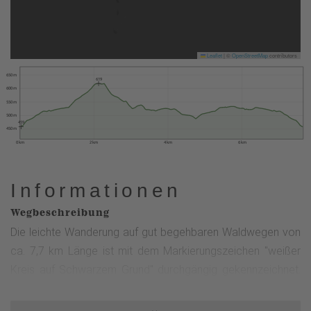
Leaflet
|
©
OpenStreetMap
contributors
650 m
619
600 m
550 m
500 m
459
450 m
0 km
2 km
4 km
6 km
Informationen
Wegbeschreibung
Die leichte Wanderung auf gut begehbaren Waldwegen von
ca. 7,7 km Länge ist mit dem Markierungszeichen "weißer
Kreis auf Schwarzem Grund" durchgängig gekennzeichnet.
Vom Startpunkt an der Rahrbacher Kirche geht der Weg
zunächst durch offene Wiesenlandschaft bis zum Waldrand