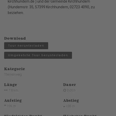
kirchhundem.de
) und der Gemeinde Kirchhundem
(Hundemstr. 35, 57399 Kirchhundem, 02723 4090, zu
beziehen.
Download
Tour herunterladen
Umgekehrte Tour herunterladen
Kategorie
Themenweg
Länge
Dauer
7.8 km
3:00 h
Aufstieg
Abstieg
193 m
193 m