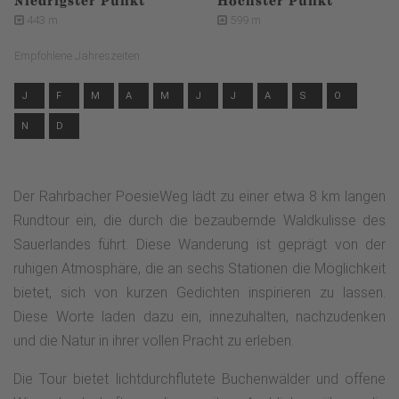
Niedrigster Punkt
Höchster Punkt
443 m
599 m
Empfohlene Jahreszeiten
J
F
M
A
M
J
J
A
S
O
N
D
Der Rahrbacher PoesieWeg lädt zu einer etwa 8 km langen
Rundtour ein, die durch die bezaubernde Waldkulisse des
Sauerlandes führt. Diese Wanderung ist geprägt von der
ruhigen Atmosphäre, die an sechs Stationen die Möglichkeit
bietet, sich von kurzen Gedichten inspirieren zu lassen.
Diese Worte laden dazu ein, innezuhalten, nachzudenken
und die Natur in ihrer vollen Pracht zu erleben.
Die Tour bietet lichtdurchflutete Buchenwälder und offene