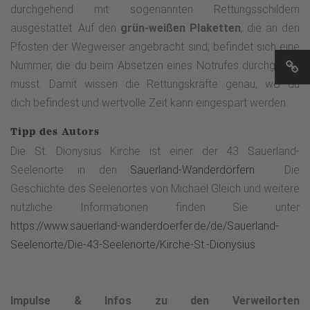
Betreten des Waldes überall auf eigene Gefahr.&nbsp; Dies
durchgehend mit sogenannten Rettungsschildern
gilt auch für&nbsp; eine Wanderung auf dem Rahrbacher
ausgestattet. Auf den
grün-weißen Plaketten
, die an den
PoesieWeg - Waldbesucher müssen , egal ob im „normalen“
Pfosten der Wegweiser angebracht sind, befindet sich eine
Wald oder im Wildnisgebiet, selbst auf die waldtypischen
Nummer, die du beim Absetzen eines Notrufes durchgeben
Gefahren achten, wie z.B. herunterfallende Äste und
musst. Damit wissen die Rettungskräfte genau, wo du
Stolperfallen.
dich befindest und wertvolle Zeit kann eingespart werden.
Tipp des Autors
Die St. Dionysius Kirche ist einer der 43 Sauerland-
Seelenorte in den
Sauerland-Wanderdörfern
. Die
Geschichte des Seelenortes von Michael Gleich und weitere
nützliche Informationen finden Sie unter
https://www.sauerland-wanderdoerfer.de/de/Sauerland-
Seelenorte/Die-43-Seelenorte/Kirche-St.-Dionysius
Impulse & Infos zu den Verweilorten