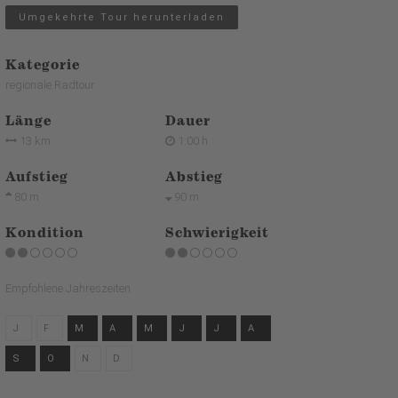
Umgekehrte Tour herunterladen
Kategorie
regionale Radtour
Länge
Dauer
13 km
1:00 h
Aufstieg
Abstieg
80 m
90 m
Kondition
Schwierigkeit
Empfohlene Jahreszeiten
J
F
M
A
M
J
J
A
S
O
N
D