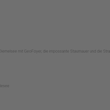
Diemelsee mit GeoFoyer, die impossante Staumauer und die Str
stesee