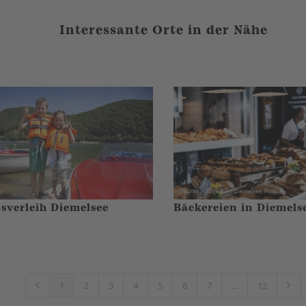
Interessante Orte in der Nähe
sverleih Diemelsee
Bäckereien in Diemels
1
2
3
4
5
6
7
...
12