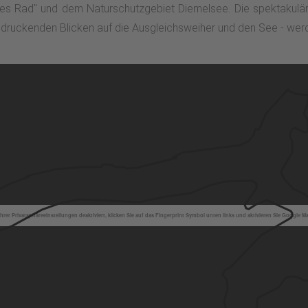
es Rad" und dem Naturschutzgebiet Diemelsee. Die spektakulä
druckenden Blicken auf die Ausgleichsweiher und den See - werd
hrer Privatsphäreeinstellungen deaktiviert, klicken Sie auf das Fingerprint Symbol unten links und aktivieren Sie Google M