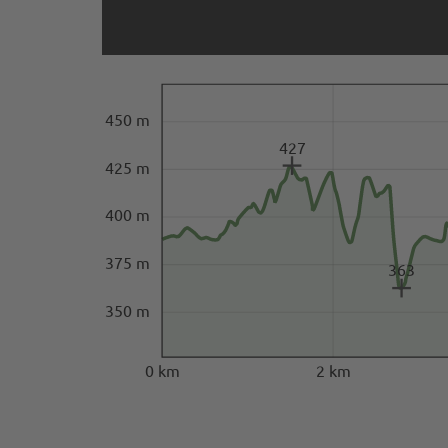
450 m
427
425 m
400 m
375 m
363
350 m
0 km
2 km