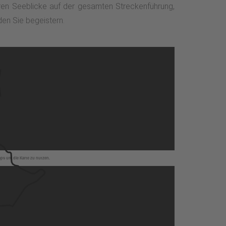
ren Seeblicke auf der gesamten Streckenführung,
en Sie begeistern.
aps um die Karte zu nutzen.