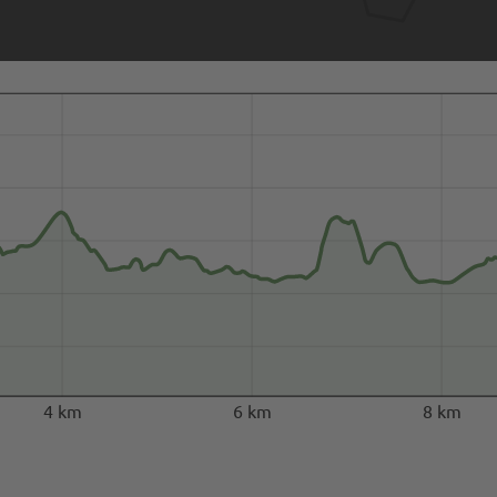
4 km
6 km
8 km