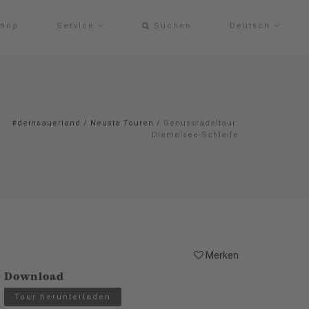
hop
Service
Suchen
Deutsch
#deinsauerland
/
Neusta Touren
/
Genussradeltour:
Diemelsee-Schleife
Merken
Download
Tour herunterladen