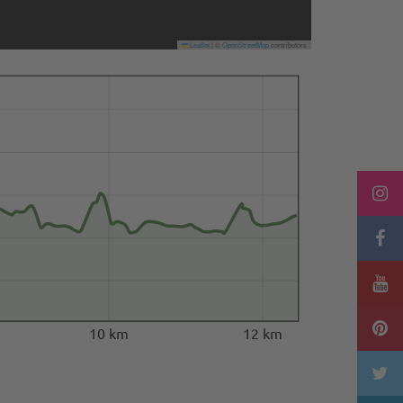
Leaflet
|
©
OpenStreetMap
contributors
10 km
12 km