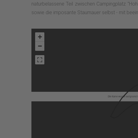
naturbelassene Teil zwischen Campingplatz "Hoh
sowie die imposante Staumauer selbst - mit beein
+
−
Die Karte wurde aufgrund I