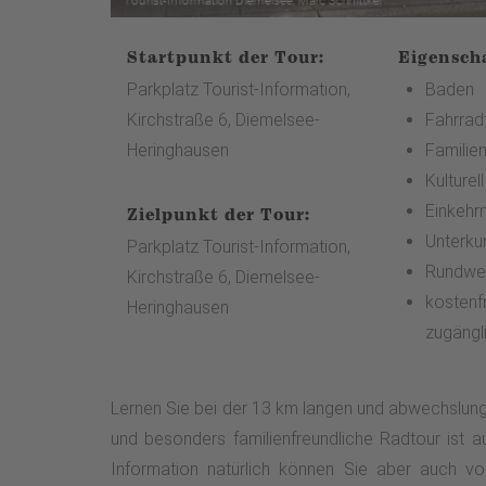
Startpunkt der Tour:
Eigensch
Parkplatz Tourist-Information,
Baden
Kirchstraße 6, Diemelsee-
Fahrrad
Heringhausen
Familien
Kulturel
Einkehr
Zielpunkt der Tour:
Unterku
Parkplatz Tourist-Information,
Rundwe
Kirchstraße 6, Diemelsee-
kostenfr
Heringhausen
zugängl
Lernen Sie bei der 13 km langen und abwechslungs
und besonders familienfreundliche Radtour ist a
Information natürlich können Sie aber auch v