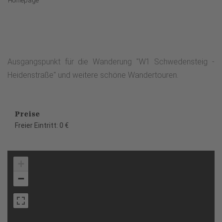
Homepage
Ausgangspunkt für die Wanderung "W1 Schwedensteig -
Heidenstraße" und weitere schöne Wandertouren.
Preise
Freier Eintritt: 0 €
+
−