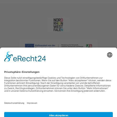
Impressum
|
Datenschutzerklärung
|
Barrierefreiheitserklärung
|
Kontakt
|
Intranet
Sauerland-Tourismus e.V.
Johannes-Hummel-Weg 1
57392
Schmallenberg