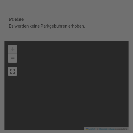
Preise
Es werden keine Parkgebühren erhoben.
+
−
Leaflet
|
©
OpenStreetMap
contributors