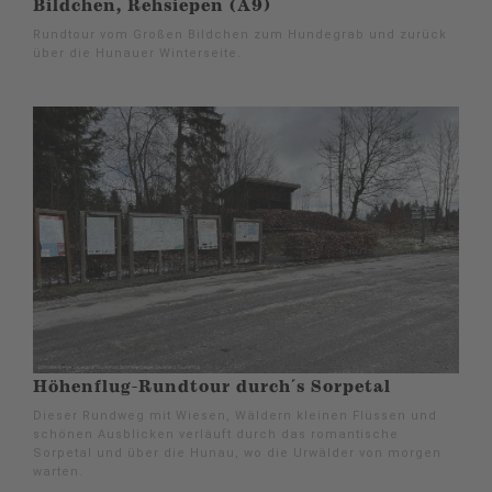
Bildchen, Rehsiepen (A9)
Rundtour vom Großen Bildchen zum Hundegrab und zurück
über die Hunauer Winterseite.
Höhenflug-Rundtour durch´s Sorpetal
Dieser Rundweg mit Wiesen, Wäldern kleinen Flüssen und
schönen Ausblicken verläuft durch das romantische
Sorpetal und über die Hunau, wo die Urwälder von morgen
warten.