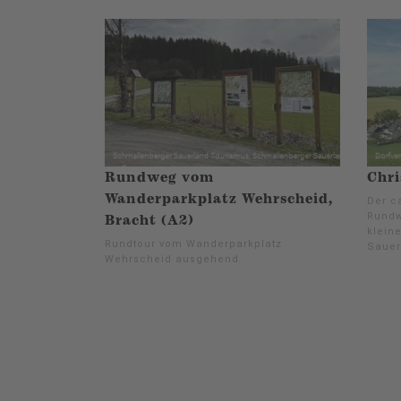
Rundweg vom
Chri
Wanderparkplatz Wehrscheid,
Der ca
Rundw
Bracht (A2)
klein
Rundtour vom Wanderparkplatz
Sauer
Wehrscheid ausgehend.