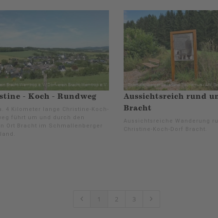
stine - Koch - Rundweg
Aussichtsreich rund u
Bracht
. 4 Kilometer lange Christine-Koch-
eg führt um und durch den
Aussichtsreiche Wanderung r
en Ort Bracht im Schmallenberger
Christine-Koch-Dorf Bracht.
land.
1
2
3