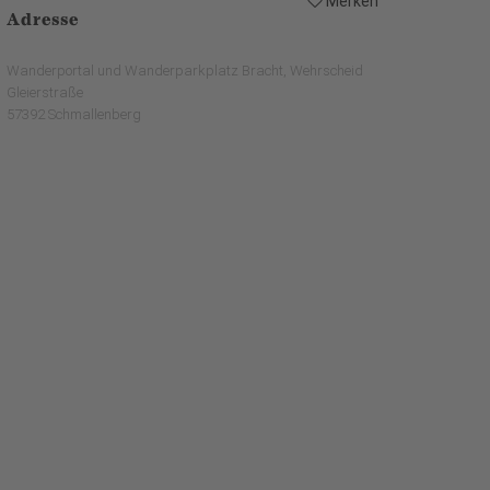
Merken
Adresse
Wanderportal und Wanderparkplatz Bracht, Wehrscheid
Gleierstraße
57392 Schmallenberg