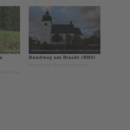
m
Rundweg um Bracht (BR2)
Rundtour von Bracht ausgehend.
und um das