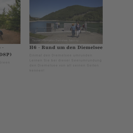
 -
H6 - Rund um den Diemelsee
(DSP)
Einmal den Diemelsee umrunden.
Lernen Sie bei dieser Seerumrundung
Green
den Diemelsee von all seinen Seiten
kennen!