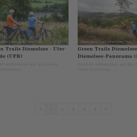
n Trails Diemelsee - Ufer-
Green Trails Diemelsee
de (UFR)
Diemelsee-Panorama 
ich willkommen auf den Green
Herzlich willkommen auf den 
s Diemelsee.
Trails Diemelsee.
1
2
3
4
5