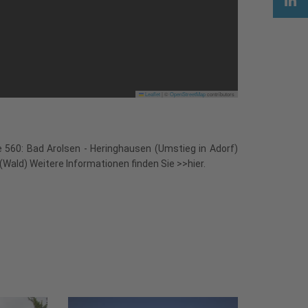
Leaflet
|
©
OpenStreetMap
contributors
e 560: Bad Arolsen - Heringhausen (Umstieg in Adorf)
ald) Weitere Informationen finden Sie >>hier.