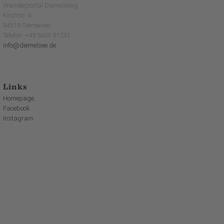
Wanderportal Diemelsteig
Kirchstr. 6
34519 Diemelsee
Telefon: +49 5633 91133
info@diemelsee.de
Links
Homepage
Facebook
Instagram