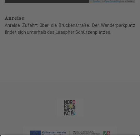
Leaflet
|
©
OpenStreetMap
contributors
Anreise
Anreise Zufahrt über die Brückenstraße. Der Wanderparkplatz
findet sich unterhalb des Laaspher Schützenplatzes.