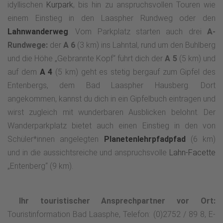
idyllischen
Kurpark
, bis hin zu anspruchsvollen Touren wie
einem Einstieg in den Laaspher Rundweg oder den
Lahnwanderweg
. Vom Parkplatz starten auch drei
A-
Rundwege:
der
A 6
(3 km) ins Lahntal, rund um den Buhlberg
und die Höhe „Gebrannte Kopf“ führt dich der
A 5
(5 km) und
auf dem
A 4
(5 km) geht es stetig bergauf zum Gipfel des
Entenbergs, dem Bad Laaspher Hausberg. Dort
angekommen, kannst du dich in ein Gipfelbuch eintragen und
wirst zugleich mit wunderbaren Ausblicken belohnt. Der
Wanderparkplatz bietet auch einen Einstieg in den von
Schüler*innen angelegten
Planetenlehrpfadpfad
(6 km)
und in die aussichtsreiche und anspruchsvolle
Lahn-Facette
„Entenberg“ (9 km).
Ihr touristischer Ansprechpartner vor Ort:
Touristinformation Bad Laasphe, Telefon: (0)2752 / 89 8, E-