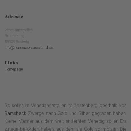
Adresse
Venetianerstollen
Bastenberg
59909 Bestwig
info@hennesee-sauerland.de
Links
Homepage
So sollen im Venetianerstollen im Bastenberg, oberhalb von
Ramsbeck
Zwerge nach Gold und Silber gegraben haben.
Kleine Männer aus dem weit entfernten Venedig sollen Erz
zutage befördert haben, aus dem sie Gold schmolzen. Die