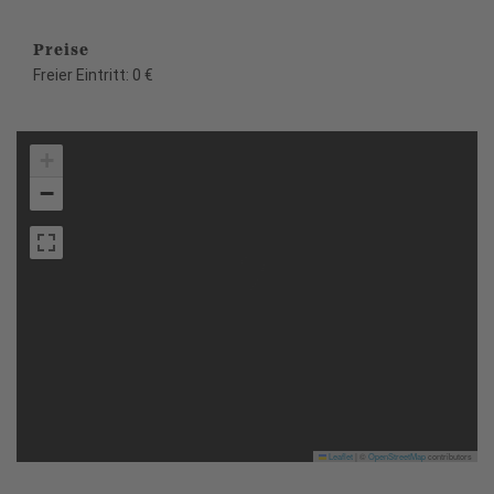
Preise
Freier Eintritt: 0 €
+
−
Leaflet
|
©
OpenStreetMap
contributors