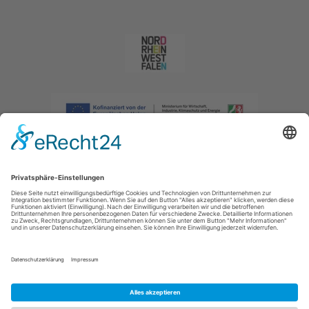
Impressum
|
Datenschutzerklärung
|
Barrierefreiheitserklärung
|
Kontakt
|
Intranet
Sauerland-Tourismus e.V.
Johannes-Hummel-Weg 1
57392
Schmallenberg
E: info@sauerland.com