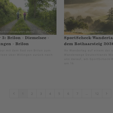
 3: Brilon - Diemelsee -
SportScheck-Wanderta
ingen - Brilon
dem Rothaarsteig 202
our mit dem Rad von Brilon zum
Ihr Wandertag auf einem der 
lsee über Willingen zurück nach
Wanderwege Deutschlands Wir
uns darauf, am SportScheck-
am 16.
1
2
3
4
5
6
7
...
12