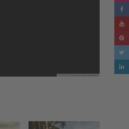
Leaflet
|
©
OpenStreetMap
contributors