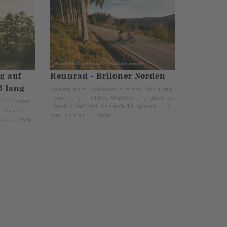
g auf
Rennrad - Briloner Norden
6 lang
Neben dem schönen Almetal führt die
Tour durch Felder, Wälder und über freie
schönsten
Landschaft zur Aabach-Talsperre und
 freuen
zurück nach Brilon.
Wandertag