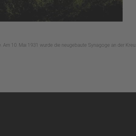
e. Am 10. Mai 1931 wurde die neugebaute Synagoge an der Kreuz