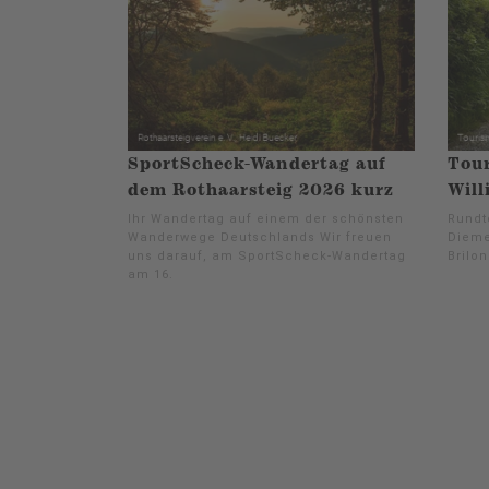
SportScheck-Wandertag auf
Tour
dem Rothaarsteig 2026 kurz
Will
Ihr Wandertag auf einem der schönsten
Rundt
Wanderwege Deutschlands Wir freuen
Dieme
uns darauf, am SportScheck-Wandertag
Brilon
am 16.