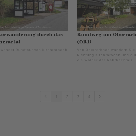
terwanderung durch das
Rundweg um Oberrar
nerartal
(OR1)
rwander Rundtour von Kirchrarbach
Von Oberrarbach wandern Sie 
Richtung Kirchrarbach und d
die Wälder des Rahrbachtals.
1
2
3
4