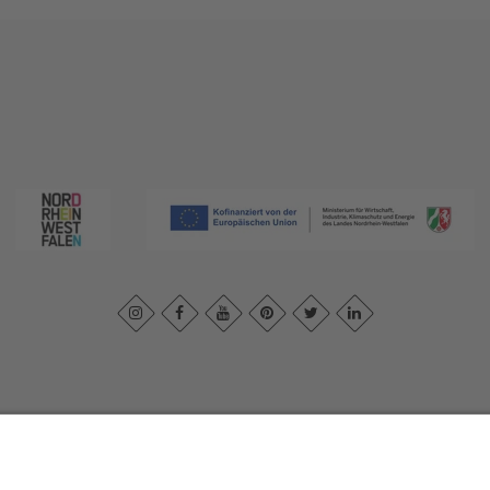
essum
|
Datenschutzerklärung
|
Barrierefreiheitserklärung
|
Kontakt
|
In