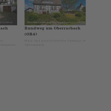
bach
Rundweg um Oberrarbach
(OR4)
in
Wald- und aussichtsreiche Rundtour um
urchqueren
Oberrarbach.