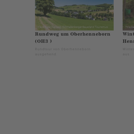
Rundweg um Oberhenneborn
Win
(OH3 )
Hen
Rundtour von Oberhenneborn
Winte
ausgehend.
aus.