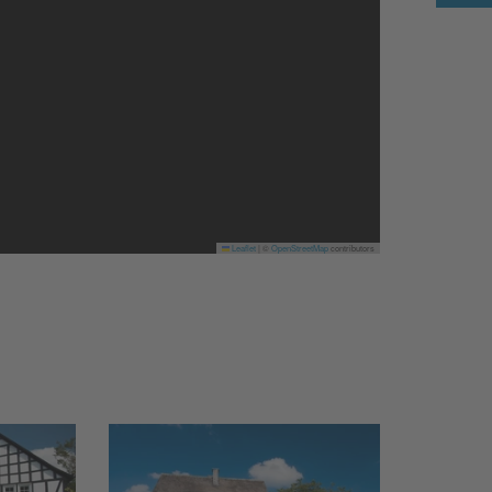
Leaflet
|
©
OpenStreetMap
contributors