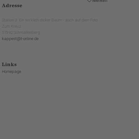
Merken
Adresse
Station 3: Ein wirklich dicker Baum - auch auf dem Foto
Zum Kreuz
57392 Schmallenberg
kappest@t-online.de
Links
Homepage