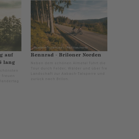
g auf
Rennrad - Briloner Norden
6 lang
Neben dem schönen Almetal führt die
Tour durch Felder, Wälder und über freie
schönsten
Landschaft zur Aabach-Talsperre und
 freuen
zurück nach Brilon.
Wandertag