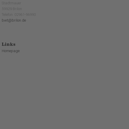
Stadtmauer
59929 Brilon
Telefon: 02961-96990
bwt@brilon.de
Links
Homepage