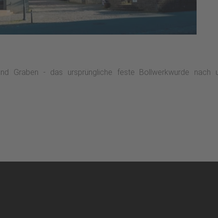
und Graben - das ursprüngliche feste Bollwerkwurde nach 