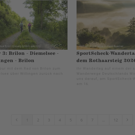
 3: Brilon - Diemelsee -
SportScheck-Wanderta
ingen - Brilon
dem Rothaarsteig 202
our mit dem Rad von Brilon zum
Ihr Wandertag auf einem der 
lsee über Willingen zurück nach
Wanderwege Deutschlands Wir
uns darauf, am SportScheck-
am 16.
1
2
3
4
5
6
7
...
12