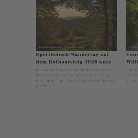
SportScheck-Wandertag auf
Tour
dem Rothaarsteig 2026 kurz
Will
Ihr Wandertag auf einem der schönsten
Rundt
Wanderwege Deutschlands Wir freuen
Dieme
uns darauf, am SportScheck-Wandertag
Brilon
am 16.