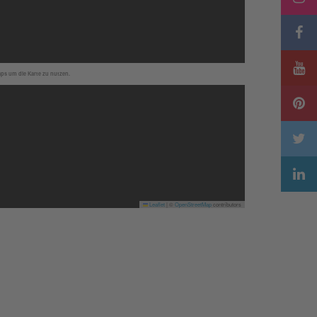
aps um die Karte zu nutzen.
Leaflet
|
©
OpenStreetMap
contributors