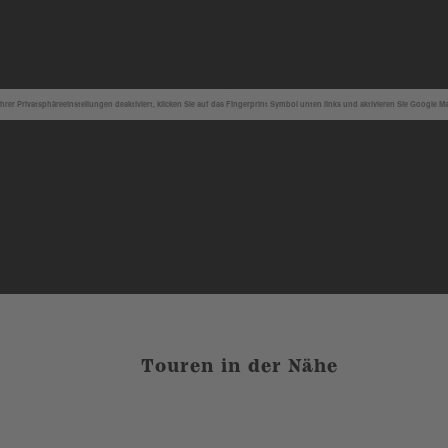
hrer Privatsphäreeinstellungen deaktiviert, klicken Sie auf das Fingerprint Symbol unten links und aktivieren Sie Google M
Touren in der Nähe