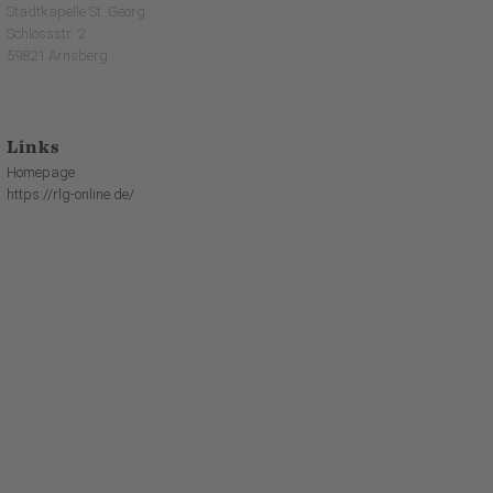
Stadtkapelle St. Georg
Schlossstr. 2
59821 Arnsberg
Links
Homepage
https://rlg-online.de/