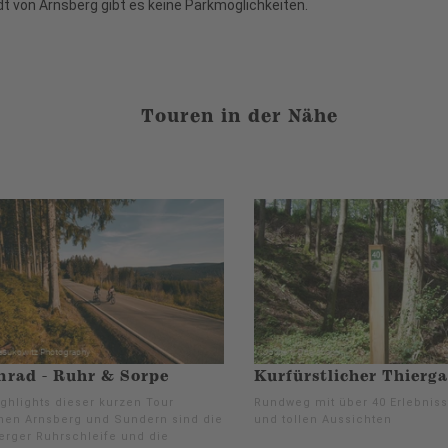
t von Arnsberg gibt es keine Parkmöglichkeiten.
Touren in der Nähe
rad - Ruhr & Sorpe
Kurfürstlicher Thierg
ighlights dieser kurzen Tour
Rundweg mit über 40 Erlebniss
hen Arnsberg und Sundern sind die
und tollen Aussichten
erger Ruhrschleife und die