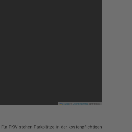
Leaflet
|
©
OpenStreetMap
contributors
 Für PKW stehen Parkplätze in der kostenpflichtigen