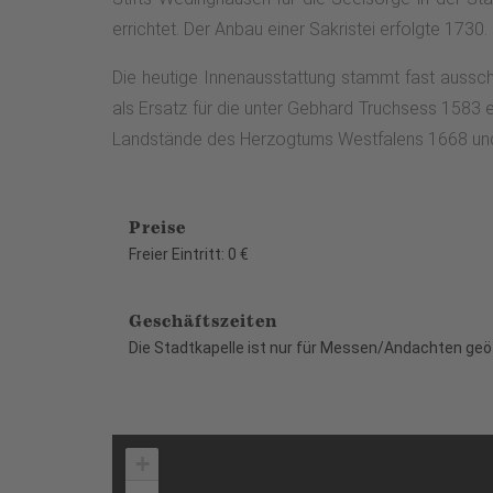
errichtet. Der Anbau einer Sakristei erfolgte 1730.
Die heutige Innenausstattung stammt fast aussch
als Ersatz für die unter Gebhard Truchsess 1583 
Landstände des Herzogtums Westfalens 1668 und d
Preise
Freier Eintritt: 0 €
Geschäftszeiten
Die Stadtkapelle ist nur für Messen/Andachten geö
+