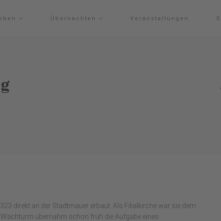
leben
Übernachten
Veranstaltungen
S
rg
323 direkt an der Stadtmauer erbaut. Als Filialkirche war sie dem
e Wachturm übernahm schon früh die Aufgabe eines