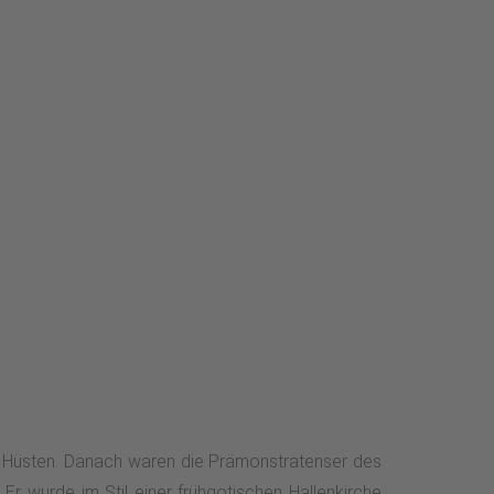
 in Hüsten. Danach waren die Prämonstratenser des
r wurde im Stil einer frühgotischen Hallenkirche