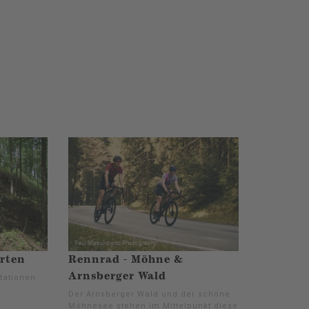
arten
Rennrad - Möhne &
Arnsberger Wald
tationen
Der Arnsberger Wald und der schöne
Möhnesee stehen im Mittelpunkt dieser