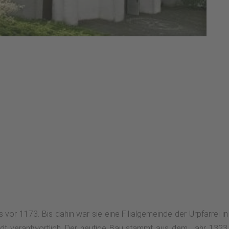
ts vor 1173. Bis dahin war sie eine Filialgemeinde der Urpfarrei
adt verantwortlich. Der heutige Bau stammt aus dem Jahr 1323. E