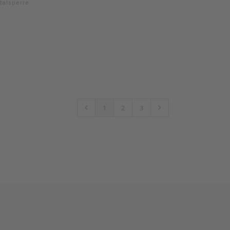
talsperre.
1
2
3