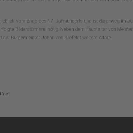
ließlich vom Ende des 17. Jahrhunderts und ist durchweg im ba
erfolgte Bilderstürmerei nötig. Neben dem Hauptaltar von Meist
er Bürgermeister Johan von Bilefeldt weitere Altäre.
ffnet