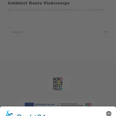
Golddorf-Route Niedersorpe
Das Schmallenberger Sauerland steht für seine Golddörfer.