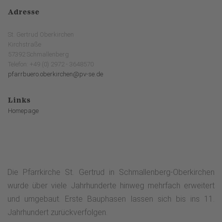
Adresse
St. Gertrud Oberkirchen
Kirchstraße
57392 Schmallenberg
Telefon: +49 (0) 2972 - 3648570
pfarrbuero.oberkirchen@pv-se.de
Links
Homepage
Die Pfarrkirche St. Gertrud in Schmallenberg-Oberkirchen
wurde über viele Jahrhunderte hinweg mehrfach erweitert
und umgebaut. Erste Bauphasen lassen sich bis ins 11.
Jahrhundert zurückverfolgen.