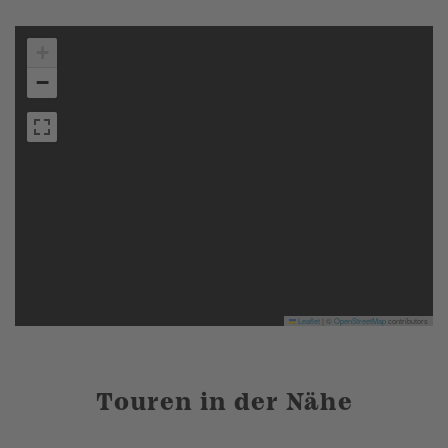
+
−
Leaflet
|
©
OpenStreetMap
contributors
Touren in der Nähe