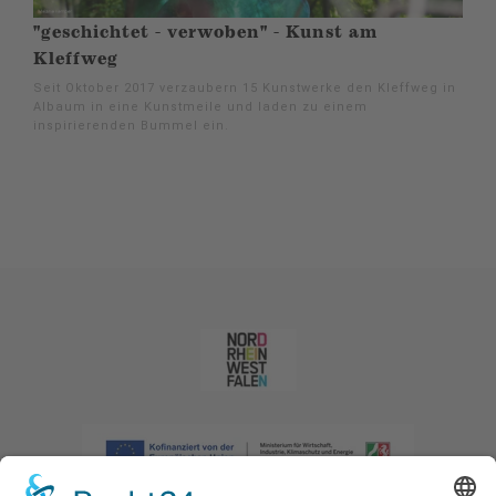
"geschichtet - verwoben" - Kunst am
Kleffweg
Seit Oktober 2017 verzaubern 15 Kunstwerke den Kleffweg in
Albaum in eine Kunstmeile und laden zu einem
inspirierenden Bummel ein.