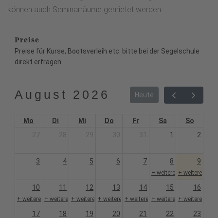
können auch Seminarräume gemietet werden.
Preise
Preise für Kurse, Bootsverleih etc. bitte bei der Segelschule
direkt erfragen.
August 2026
Heute
Mo
Di
Mi
Do
Fr
Sa
So
27
28
29
30
31
1
2
3
4
5
6
7
8
9
+ weitere 1
+ weitere 1
10
11
12
13
14
15
16
+ weitere 1
+ weitere 1
+ weitere 1
+ weitere 1
+ weitere 1
+ weitere 1
+ weitere 1
17
18
19
20
21
22
23