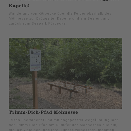
Kapelle)
Wanderung von Körbecke über die Felder oberhalb des
Möhnesee zur Drüggelter Kapelle und am See entlang
zurück zum Seepark Körbecke.
Trimm-Dich-Pfad Möhnesee
Frisch überarbeitet und mit angepasster Wegeführung lädt
der Trimm-Dich-Pfad am Südufer des Möhnesees alle ein,
die aktiv bleiben und ihre Fitness verbessern möchten.