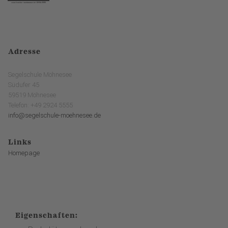
Adresse
Segelschule Möhnesee
Südufer 45
59519 Möhnesee
Telefon: +49 2924 5555
info@segelschule-moehnesee.de
Links
Homepage
Eigenschaften: