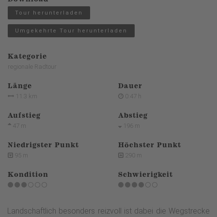
Tour herunterladen
Umgekehrte Tour herunterladen
Kategorie
regionale Radtour
Länge
Dauer
11.3 km
0:47 h
Aufstieg
Abstieg
47 m
196 m
Niedrigster Punkt
Höchster Punkt
95 m
290 m
Kondition
Schwierigkeit
Landschaftlich besonders reizvoll ist dabei die Wegstrecke