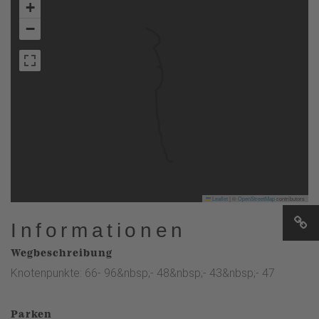
+
−
Leaflet
|
©
OpenStreetMap
contributors
Informationen
Wegbeschreibung
Knotenpunkte: 66- 96&nbsp;- 48&nbsp;- 43&nbsp;- 47
Parken