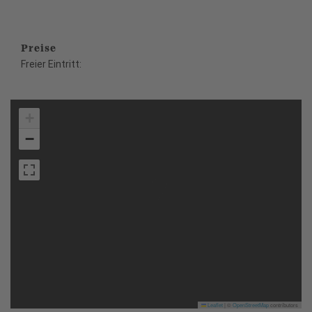
Preise
Freier Eintritt:
+
−
Leaflet
|
©
OpenStreetMap
contributors