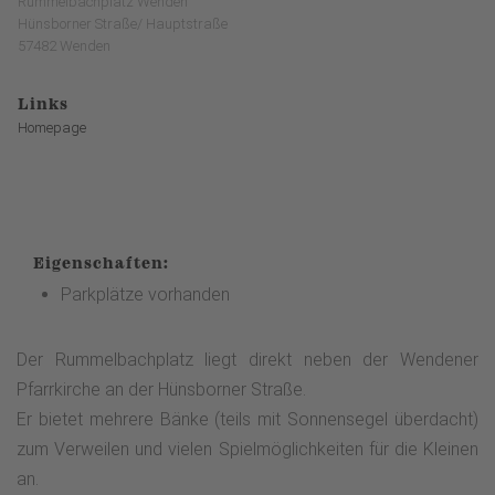
Rummelbachplatz Wenden
Hünsborner Straße/ Hauptstraße
57482 Wenden
Links
Homepage
Eigenschaften:
Parkplätze vorhanden
Der Rummelbachplatz liegt direkt neben der Wendener
Pfarrkirche an der Hünsborner Straße.
Er bietet mehrere Bänke (teils mit Sonnensegel überdacht)
zum Verweilen und vielen Spielmöglichkeiten für die Kleinen
an.