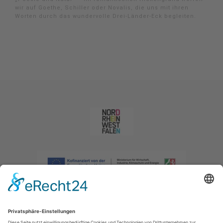
wir auf Goethe, Schiller oder Novalis, die uns mit ihren
Worten durch das wundervolle Drei-Länder-Eck begleiten.