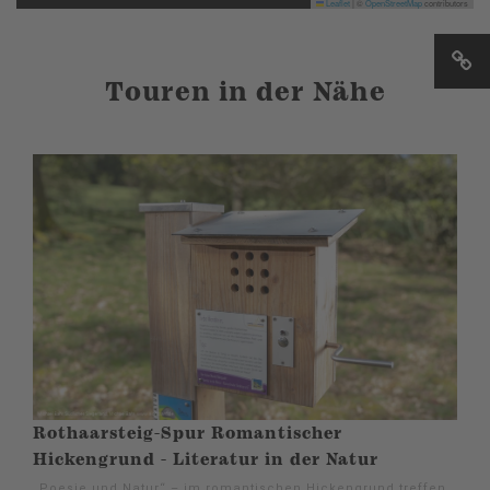
Leaflet
|
©
OpenStreetMap
contributors
Touren in der Nähe
Rothaarsteig-Spur Romantischer
Hickengrund - Literatur in der Natur
„Poesie und Natur“ – im romantischen Hickengrund treffen