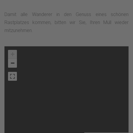
Damit alle Wanderer in den Genuss eines schönen
Rastplatzes kommen, bitten wir Sie, Ihren Müll wieder
mitzunehmen.
+
−