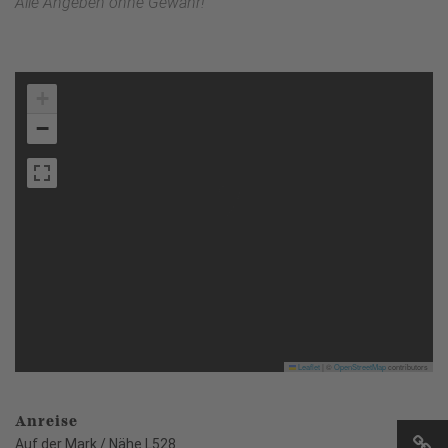
Alle Angeben ohne Gewähr!
+
−
Leaflet
|
©
OpenStreetMap
contributors
Anreise
Auf der Mark / Nähe L528