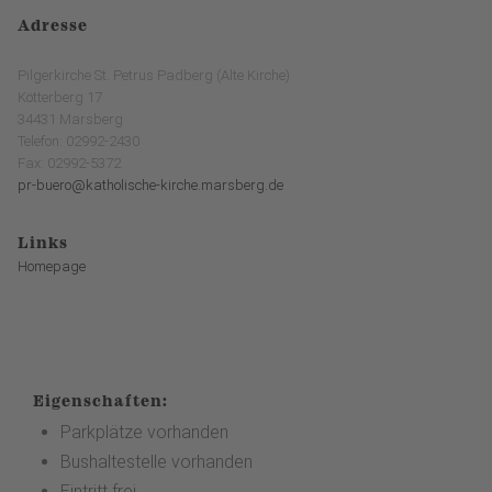
Adresse
Pilgerkirche St. Petrus Padberg (Alte Kirche)
Kötterberg 17
34431 Marsberg
Telefon: 02992-2430
Fax: 02992-5372
pr-buero@katholische-kirche.marsberg.de
Links
Homepage
Eigenschaften:
Parkplätze vorhanden
Bushaltestelle vorhanden
Eintritt frei