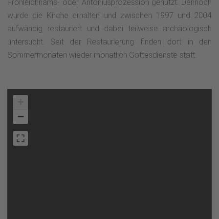
Fronleichnams- oder Antoniusprozession genutzt. Dennoch
wurde die Kirche erhalten und zwischen 1997 und 2004
aufwändig restauriert und dabei teilweise archäologisch
untersucht. Seit der Restaurierung finden dort in den
Sommermonaten wieder monatlich Gottesdienste statt.
+
−