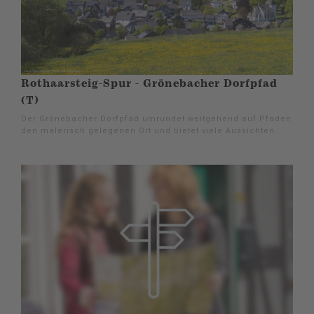
Rothaarsteig-Spur - Grönebacher Dorfpfad
(T)
Der Grönebacher Dorfpfad umrundet weitgehend auf Pfaden
den malerisch gelegenen Ort und bietet viele Aussichten.