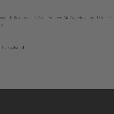
htung Hildfeld, an der Grönebacher Straße, direkt am Hillese
en.
ein Parkautomat.