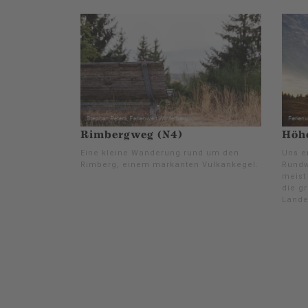
Rimbergweg (N4)
Höhe
Eine kleine Wanderung rund um den
Uns e
Rimberg, einem markanten Vulkankegel.
Rundw
meist
die g
Lande