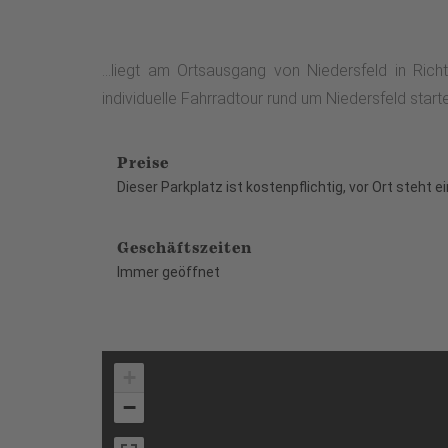
...liegt am Ortsausgang von Niedersfeld in Ric
individuelle Fahrradtour rund um Niedersfeld start
Preise
Dieser Parkplatz ist kostenpflichtig, vor Ort steht 
Geschäftszeiten
Immer geöffnet
+
−