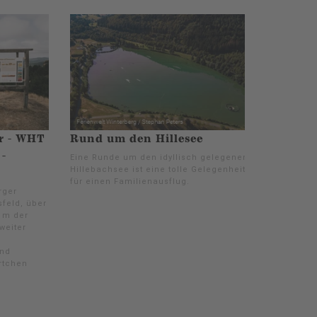
r - WHT
Rund um den Hillesee
 -
Eine Runde um den idyllisch gelegenen
Hillebachsee ist eine tolle Gelegenheit
für einen Familienausflug.
rger
sfeld, über
 m der
weiter
r
und
Örtchen