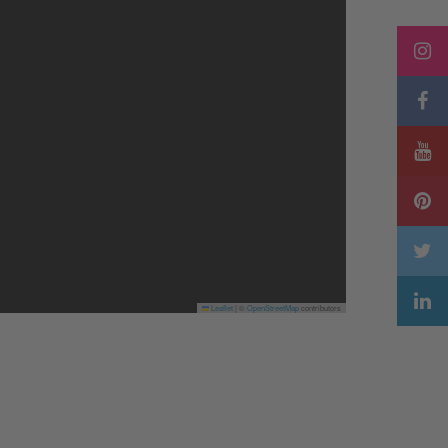
Leaflet
|
©
OpenStreetMap
contributors