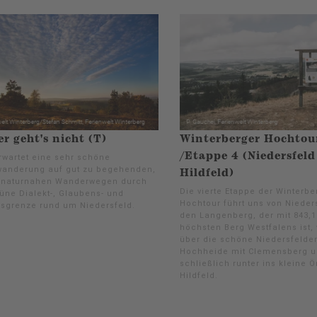
r geht's nicht (T)
Winterberger Hochtou
/Etappe 4 (Niedersfeld
rwartet eine sehr schöne
anderung auf gut zu begehenden,
Hildfeld)
 naturnahen Wanderwegen durch
Die vierte Etappe der Winterbe
rüne Dialekt-, Glaubens- und
Hochtour führt uns von Nieder
sgrenze rund um Niedersfeld.
den Langenberg, der mit 843,1
höchsten Berg Westfalens ist, 
über die schöne Niedersfelde
Hochheide mit Clemensberg 
schließlich runter ins kleine 
Hildfeld.