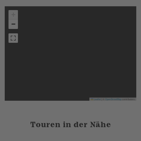
+
−
Leaflet
|
©
OpenStreetMap
contributors
Touren in der Nähe