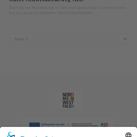
Eine kleine Wanderung in das Quellgebiet der Schweimecke
bis zur bewirtschafteten Clemensberghütte.