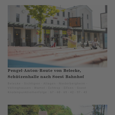
Pengel-Anton-Route von Belecke,
Schützenhalle nach Soest Bahnhof
Belecke - Sichtigvor - Allagen - Niederbergheim -
Völlinghausen - Wamel - Echtrop - Elfsen - Soest
Knotenpunktreihenfolge : 67 - 68 - 69 - 42 - 97 - 43