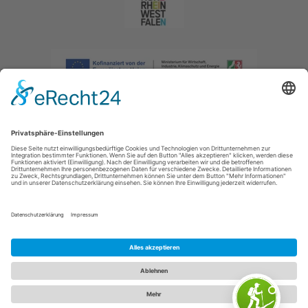
Impressum
|
Datenschutzerklärung
|
Barrierefreiheitserklärung
|
Kontakt
|
Intranet
Sauerland-Tourismus e.V.
Johannes-Hummel-Weg 1
57392
Schmallenberg
E: info@sauerland.com
Cookie-Einstellungen