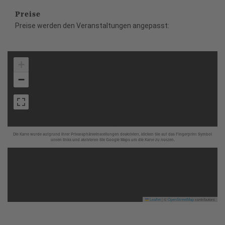
Preise
Preise werden den Veranstaltungen angepasst:
+
−
Die Karte wurde aufgrund Ihrer Privatsphäreeinstellungen deaktiviert, klicken Sie auf das Fingerprint Symbol
unten links und aktivieren Sie Google Maps um die Karte zu nutzen.
Leaflet
|
©
OpenStreetMap
contributors