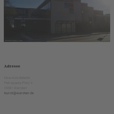
Adresse
Neue Aula Belecke
Pietrapaola-Platz 4
59581 Warstein
tourist@warstein.de