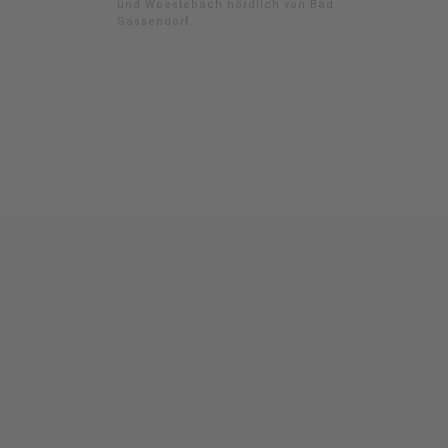
und Woestebach nördlich von Bad
Sassendorf.