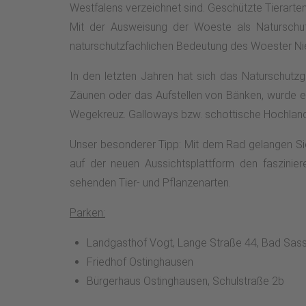
Westfalens verzeichnet sind. Geschützte Tierarten
Mit der Ausweisung der Woeste als Naturschu
naturschutzfachlichen Bedeutung des Woester N
In den letzten Jahren hat sich das Naturschutzg
Zäunen oder das Aufstellen von Bänken, wurde e
Wegekreuz. Galloways bzw. schottische Hochlandr
Unser besonderer Tipp: Mit dem Rad gelangen Sie
auf der neuen Aussichtsplattform den faszinie
sehenden Tier- und Pflanzenarten.
Parken:
Landgasthof Vogt, Lange Straße 44, Bad Sas
Friedhof Ostinghausen
Bürgerhaus Ostinghausen, Schulstraße 2b