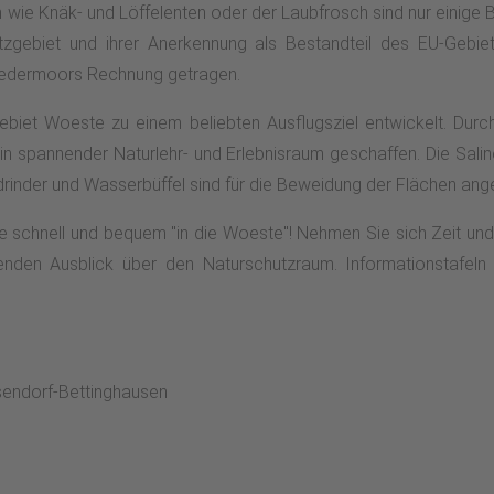
 wie Knäk- und Löffelenten oder der Laubfrosch sind nur einige B
tzgebiet und ihrer Anerkennung als Bestandteil des EU-Ge
iedermoors Rechnung getragen.
ebiet Woeste zu einem beliebten Ausflugsziel entwickelt. Durch
in spannender Naturlehr- und Erlebnisraum geschaffen. Die Sal
inder und Wasserbüffel sind für die Beweidung der Flächen ang
 schnell und bequem "in die Woeste"! Nehmen Sie sich Zeit und
renden Ausblick über den Naturschutzraum. Informationstafeln
sendorf-Bettinghausen