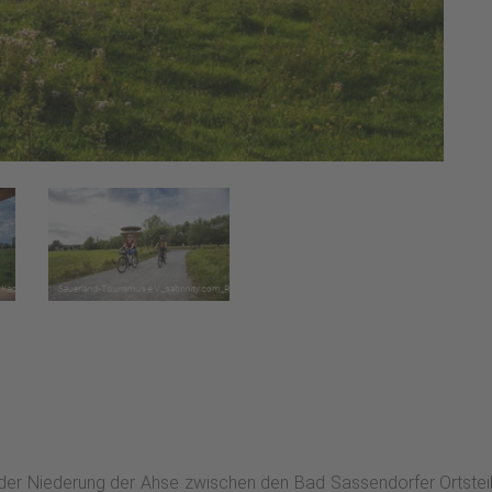
in der Niederung der Ahse zwischen den Bad Sassendorfer Ortstei