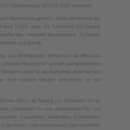
 des EU-Gebietsnetzes NATURA 2000 anerkannt.
, auch Reichmoore genannt, zählen die meisten der
etwa 10.000 Jahre. Die Torfschicht dort beträgt
erflächen, naturnahe Bachbereiche, Torfstiche,
chseln sich dort ab.
ng- und Bettinghauser Einwohnern die Milch-und
 im „Woester Niedermoor“ und der nachgewiesenen
 Niedermoortorf für den Kurbetrieb abgebaut und
nur noch kleinere Mengen entnommen. In der
chen. Durch die Bildung von Röhrichten ist die
nden Lebensraum für viele verschiedene Tier- und
Neuntöter, Grauammern, Saatkrähen, Schafstelzen,
e in den Roten Listen Deutschlands bzw. Nordrhein-