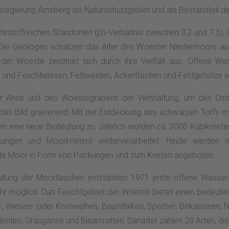
sregierung Arnsberg als Naturschutzgebiet und als Bestandteil
hrstoffreichen Standorten (ph-Verhältnis zwischen 3,2 und 7,5)
ie Geologen schätzen das Alter des Woester Niedermoors auf 
er Woeste zeichnet sich durch ihre Vielfalt aus. Offene Wass
und Feuchtwiesen, Fettweiden, Ackerflächen und Feldgehölze we
der Ahse und des Woestegrabens der Viehhaltung, um den Osti
h das Bild gravierend. Mit der Entdeckung des schwarzen Torfs
n eine neue Bedeutung zu. Jährlich wurden ca. 3000 Kubikmeter
ungen und Moorkneten) weiterverarbeitet. Heute werden 
tete Moor in Form von Packungen und zum Kneten angeboten.
llung der Moortaschen entstanden 1971 erste offene Wasserflä
ehr möglich. Das Feuchtgebiet der Woeste bietet einen bedeute
r-, Wiesen- oder Kornweihen, Baumfalken, Sperber, Bekassinen, 
elenten, Graugänse und Bisamratten. Darunter zählen 28 Arten, di