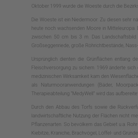
Oktober 1999 wurde die Woeste durch die Bezirk
Die Woeste ist ein Niedermoor. Zu diesen sehr nä
heute noch wachsenden Moore in Mitteleuropa. D
zwischen 50 cm bis 3 m. Das Landschaftsbild d
Großseggenriede, große Röhrichtbestände, Nass- 
Ursprünglich dienten die Grünflächen entlang 
Fleischversorgung zu sichern. 1969 änderte sic
medizinischen Wirksamkeit kam den Wiesenfläche
als Naturmooranwendungen (Bäder, Moorpack
Therapieabteilung "MedyWell" wird das aufberei
Durch den Abbau des Torfs sowie die Rückverfü
landwirtschaftliche Nutzung der Flächen nicht m
Pflanzenarten. So bevölkern das Gebiet u.a. Roh
Kiebitze, Kraniche, Brachvögel, Löffel- und Gründ