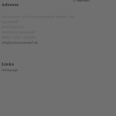
Merken
Adresse
Naturschutz- und Moorabbaugebiet Woeste - Bad
Sassendorf
Schulstraße 2b
59505 Bad Sassendorf
Telefon: 02921-9433456
info@badsassendorf.de
Links
Homepage