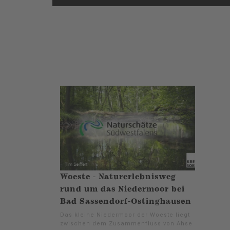
Woeste - Naturerlebnisweg
rund um das Niedermoor bei
Bad Sassendorf-Ostinghausen
Das kleine Niedermoor der Woeste liegt
zwischen dem Zusammenfluss von Ahse