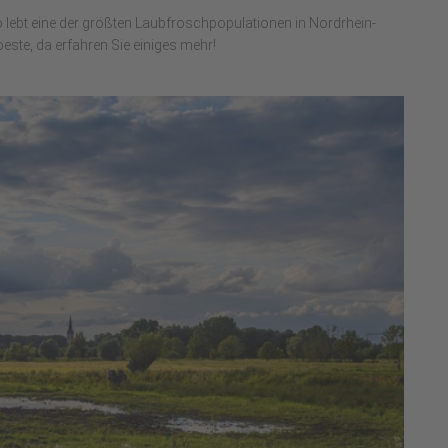
bt eine der größten Laubfroschpopulationen in Nordrhein-
este, da erfahren Sie einiges mehr!