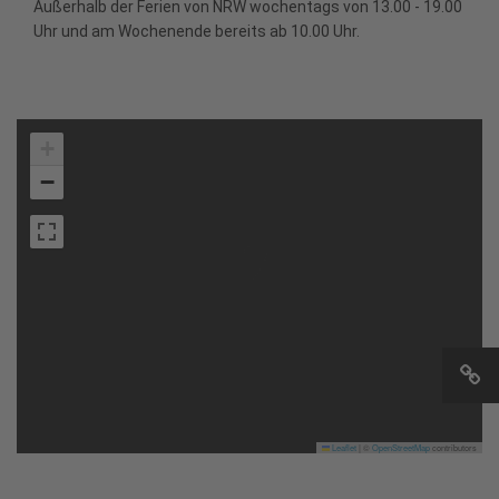
Außerhalb der Ferien von NRW wochentags von 13.00 - 19.00
Uhr und am Wochenende bereits ab 10.00 Uhr.
+
−
Leaflet
|
©
OpenStreetMap
contributors