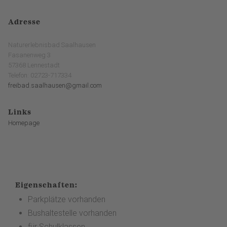
Adresse
Naturerlebnisbad Saalhausen
Fasanenweg 3
57368 Lennestadt
Telefon: 02723-717334
freibad.saalhausen@gmail.com
Links
Homepage
Eigenschaften:
Parkplätze vorhanden
Bushaltestelle vorhanden
für Schulklassen