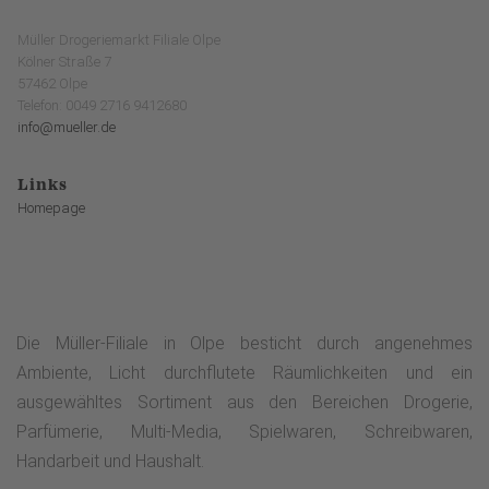
Müller Drogeriemarkt Filiale Olpe
Kölner Straße 7
57462 Olpe
Telefon: 0049 2716 9412680
info@mueller.de
Links
Homepage
Die Müller-Filiale in Olpe besticht durch angenehmes
Ambiente, Licht durchflutete Räumlichkeiten und ein
ausgewähltes Sortiment aus den Bereichen Drogerie,
Parfümerie, Multi-Media, Spielwaren, Schreibwaren,
Handarbeit und Haushalt.