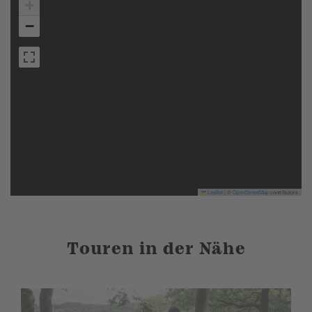
+
−
Leaflet
|
©
OpenStreetMap
contributors
Touren in der Nähe