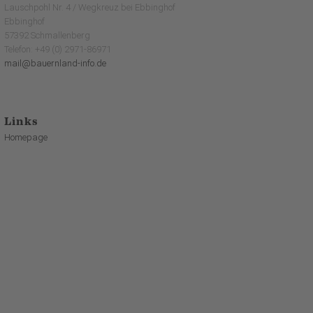
Lauschpohl Nr. 4 / Wegkreuz bei Ebbinghof
Ebbinghof
57392 Schmallenberg
Telefon: +49 (0) 2971-86971
mail@bauernland-info.de
Links
Homepage