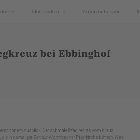
leben
Übernachten
Veranstaltungen
S
egkreuz bei Ebbinghof
nderschönem Ausblick. Der schmale Pfad rechts vom Kreuz
 die in damaliger Zeit zur Wormbacher Pfarrkirche führten. Was