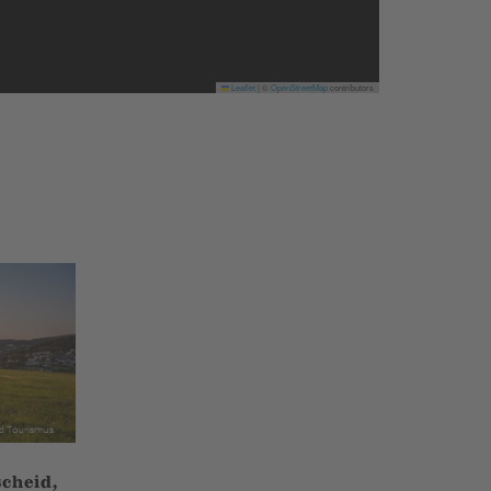
Leaflet
|
©
OpenStreetMap
contributors
cheid,