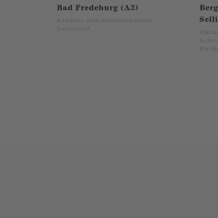
Bad Fredeburg (A2)
Ber
Sell
Rundtour vom Wanderparkplatz
Donscheid.
Wande
Schma
Wande