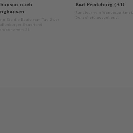
ghausen nach
Bad Fredeburg (A1)
inghausen
Rundtour vom Wanderparkplat
Donscheid ausgehend.
rn Sie die Route vom Tag 2 der
llenberger Sauerland
rwoche vom 24.