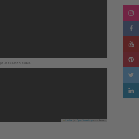
aps um die Karte zu nutzen.
Leaflet
|
©
OpenStreetMap
contributors