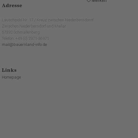
Merken
Adresse
Lauschpohl Nr. 17 / Kreuz zwischen Niederberndornf
Zwischen Niederberndorf und Mailar
57392 Schmallenberg
Telefon: +49 (0) 2971-86971
mail@bauernland-info.de
Links
Homepage