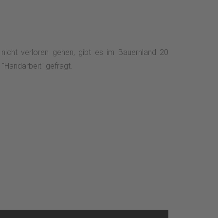
icht verloren gehen, gibt es im Bauernland 20
 "Handarbeit" gefragt.