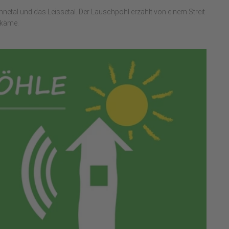
ennetal und das Leissetal. Der Lauschpohl erzählt von einem Streit
ekäme.