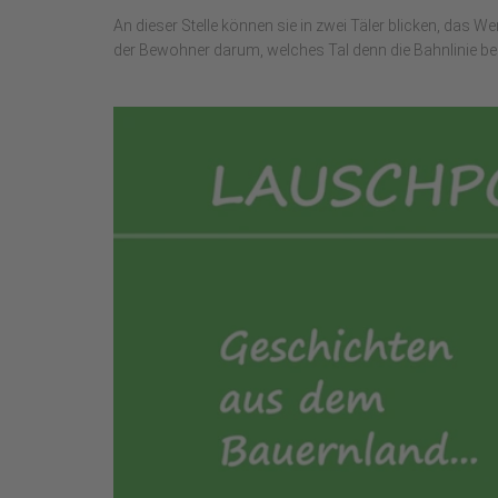
An dieser Stelle können sie in zwei Täler blicken, das W
der Bewohner darum, welches Tal denn die Bahnlinie b