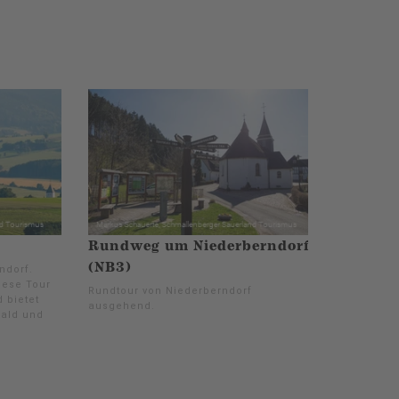
Rundweg um Niederberndorf
(NB3)
ndorf.
iese Tour
Rundtour von Niederberndorf
 bietet
ausgehend.
ald und