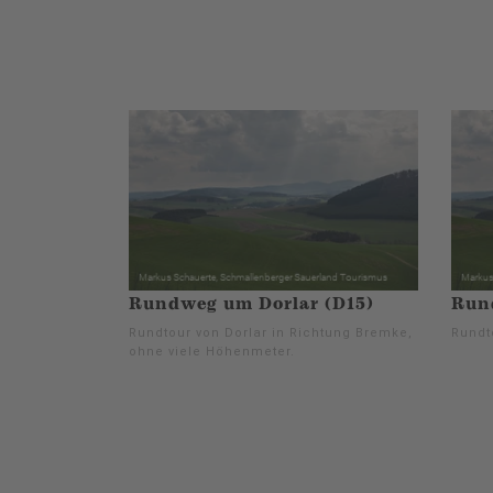
Rundweg um Dorlar (D15)
Rund
Rundtour von Dorlar in Richtung Bremke,
Rundt
ohne viele Höhenmeter.