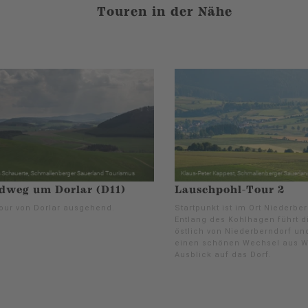
Touren in der Nähe
weg um Dorlar (D11)
Lauschpohl-Tour 2
our von Dorlar ausgehend.
Startpunkt ist im Ort Niederber
Entlang des Kohlhagen führt d
östlich von Niederberndorf und
einen schönen Wechsel aus W
Ausblick auf das Dorf.